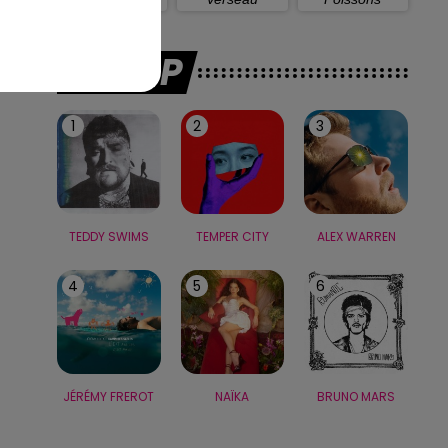
LE TOP
1
2
3
TEDDY SWIMS
TEMPER CITY
ALEX WARREN
4
5
6
JÉRÉMY FREROT
NAÏKA
BRUNO MARS