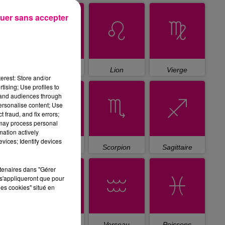
uer sans accepter
Cancer
Lion
Vierge
erest: Store and/or
tising; Use profiles to
tand audiences through
personalise content; Use
 fraud, and fix errors;
 may process personal
mation actively
vices; Identify devices
Balance
Scorpion
Sagittaire
rtenaires dans "Gérer
s'appliqueront que pour
les cookies" situé en
Capricorne
Verseau
Poissons