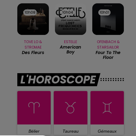
10h08
10h08
10h04
10h04
10h01
10h01
TOVE LO &
ESTELLE
OFENBACH &
American
STROMAE
STARSAILOR
Boy
Des Fleurs
Four To The
Floor
L'HOROSCOPE
Bélier
Taureau
Gémeaux