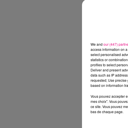
We and
our (447) partn
access information on a 
select personalised ad
statistics or combinatio
profiles to select person
Deliver and present adv
data such as IP address 
requested; Use precise g
based on information tra
Vous pouvez accepter en 
mes choix". Vous pouvez
ce site. Vous pouvez met
bas de chaque page.