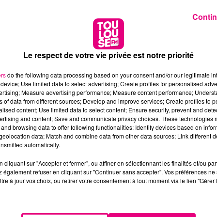
Contin
Le respect de votre vie privée est notre priorité
ers
do the following data processing based on your consent and/or our legitimate int
device; Use limited data to select advertising; Create profiles for personalised adver
vertising; Measure advertising performance; Measure content performance; Unders
ns of data from different sources; Develop and improve services; Create profiles to 
alised content; Use limited data to select content; Ensure security, prevent and detect
ertising and content; Save and communicate privacy choices. These technologies
and browsing data to offer following functionalities: Identify devices based on infor
eolocation data; Match and combine data from other data sources; Link different de
nsmitted automatically.
cliquant sur "Accepter et fermer", ou affiner en sélectionnant les finalités et/ou pa
 également refuser en cliquant sur "Continuer sans accepter". Vos préférences ne 
tre à jour vos choix, ou retirer votre consentement à tout moment via le lien "Gérer 