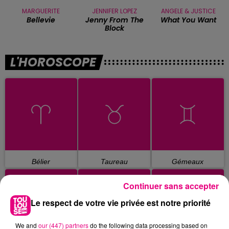
MARGUERITE
JENNIFER LOPEZ
ANGELE & JUSTICE
Bellevie
Jenny From The
What You Want
Block
L'HOROSCOPE
Bélier
Taureau
Gémeaux
Continuer sans accepter
Le respect de votre vie privée est notre priorité
We and
our (447) partners
do the following data processing based on