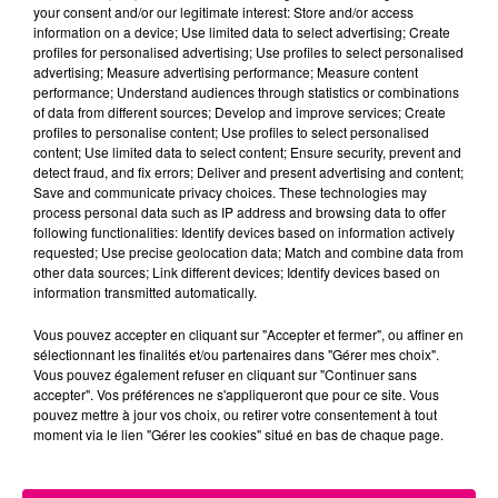
your consent and/or our legitimate interest: Store and/or access
information on a device; Use limited data to select advertising; Create
Cancer
Lion
Vierge
profiles for personalised advertising; Use profiles to select personalised
advertising; Measure advertising performance; Measure content
performance; Understand audiences through statistics or combinations
of data from different sources; Develop and improve services; Create
profiles to personalise content; Use profiles to select personalised
content; Use limited data to select content; Ensure security, prevent and
detect fraud, and fix errors; Deliver and present advertising and content;
Save and communicate privacy choices. These technologies may
process personal data such as IP address and browsing data to offer
following functionalities: Identify devices based on information actively
Balance
Scorpion
Sagittaire
requested; Use precise geolocation data; Match and combine data from
other data sources; Link different devices; Identify devices based on
information transmitted automatically.
Vous pouvez accepter en cliquant sur "Accepter et fermer", ou affiner en
sélectionnant les finalités et/ou partenaires dans "Gérer mes choix".
Vous pouvez également refuser en cliquant sur "Continuer sans
accepter". Vos préférences ne s'appliqueront que pour ce site. Vous
pouvez mettre à jour vos choix, ou retirer votre consentement à tout
moment via le lien "Gérer les cookies" situé en bas de chaque page.
Capricorne
Verseau
Poissons