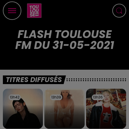
FLASH TOULOUSE
FM DU 31-05-2021
TITRES DIFFUSÉS
13h42
13h42
13h39
13h39
13h36
13h36