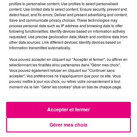
profiles to personalise content; Use profiles to select personalised
content; Use limited data to select content; Ensure security, prevent and
detect fraud, and fix errors; Deliver and present advertising and content;
Save and communicate privacy choices. These technologies may
process personal data such as IP address and browsing data to offer
following functionalities: Identify devices based on information actively
Téléphone
*
requested; Use precise geolocation data; Match and combine data from
other data sources; Link different devices; Identify devices based on
information transmitted automatically.
Vous pouvez accepter en cliquant sur "Accepter et fermer", ou affiner en
sélectionnant les finalités et/ou partenaires dans "Gérer mes choix".
A quelle(s) soirée(s) au Poney Club voulez-vous
Vous pouvez également refuser en cliquant sur "Continuer sans
assitez ?
*
accepter". Vos préférences ne s'appliqueront que pour ce site. Vous
pouvez mettre à jour vos choix, ou retirer votre consentement à tout
moment via le lien "Gérer les cookies" situé en bas de chaque page.
Yann Muller - mercredi 5 août
Feder - mercredi 19 août
Moby - jeudi 20 août
Accepter et fermer
Bakermat - mercredi 26 août
Gérer mes choix
Pour participer, j'accepte de recevoir les
informations de Toulouse FM (newsletters et
*