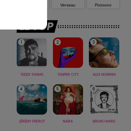
Capricorne
Verseau
Poissons
LE TOP
1
2
3
TEDDY SWIMS
TEMPER CITY
ALEX WARREN
4
5
6
JÉRÉMY FREROT
NAÏKA
BRUNO MARS