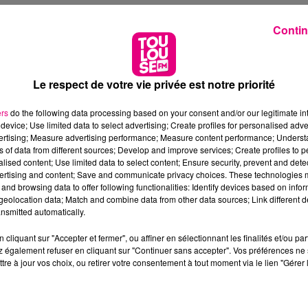
Contin
Le respect de votre vie privée est notre priorité
ers
do the following data processing based on your consent and/or our legitimate int
device; Use limited data to select advertising; Create profiles for personalised adver
vertising; Measure advertising performance; Measure content performance; Unders
ns of data from different sources; Develop and improve services; Create profiles to 
alised content; Use limited data to select content; Ensure security, prevent and detect
ertising and content; Save and communicate privacy choices. These technologies
and browsing data to offer following functionalities: Identify devices based on infor
eolocation data; Match and combine data from other data sources; Link different de
nsmitted automatically.
cliquant sur "Accepter et fermer", ou affiner en sélectionnant les finalités et/ou pa
 également refuser en cliquant sur "Continuer sans accepter". Vos préférences ne 
tre à jour vos choix, ou retirer votre consentement à tout moment via le lien "Gérer 