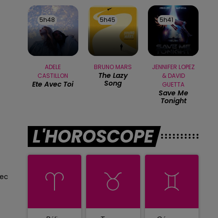
5h48
5h48
5h45
5h45
5h41
5h41
ADELE
BRUNO MARS
JENNIFER LOPEZ
The Lazy
CASTILLON
& DAVID
Song
Ete Avec Toi
GUETTA
Save Me
Tonight
L'HOROSCOPE
sec