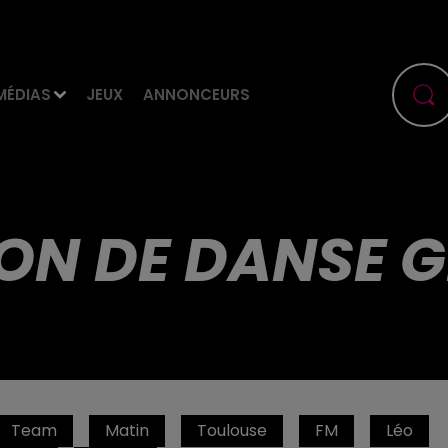
MÉDIAS
JEUX
ANNONCEURS
ION DE DANSE 
Team
Matin
Toulouse
FM
Léo