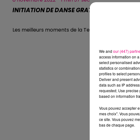
INITIATION DE DANSE GRATUITE
Les meilleurs moments de la Team du Matin
We and
our (447) partn
access information on a 
select personalised ad
statistics or combinatio
profiles to select person
Deliver and present adv
data such as IP address 
requested; Use precise g
based on information tra
Vous pouvez accepter en 
mes choix". Vous pouvez
ce site. Vous pouvez met
bas de chaque page.