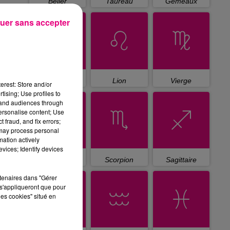
Bélier
Taureau
Gémeaux
uer sans accepter
Cancer
Lion
Vierge
erest: Store and/or
tising; Use profiles to
tand audiences through
personalise content; Use
 fraud, and fix errors;
 may process personal
mation actively
vices; Identify devices
Balance
Scorpion
Sagittaire
rtenaires dans "Gérer
s'appliqueront que pour
les cookies" situé en