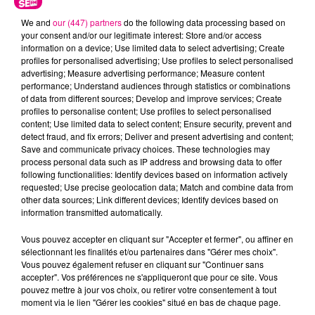
We and
our (447) partners
do the following data processing based on
your consent and/or our legitimate interest: Store and/or access
information on a device; Use limited data to select advertising; Create
profiles for personalised advertising; Use profiles to select personalised
advertising; Measure advertising performance; Measure content
performance; Understand audiences through statistics or combinations
Cancer
Lion
Vierge
of data from different sources; Develop and improve services; Create
profiles to personalise content; Use profiles to select personalised
content; Use limited data to select content; Ensure security, prevent and
detect fraud, and fix errors; Deliver and present advertising and content;
Save and communicate privacy choices. These technologies may
process personal data such as IP address and browsing data to offer
following functionalities: Identify devices based on information actively
requested; Use precise geolocation data; Match and combine data from
other data sources; Link different devices; Identify devices based on
information transmitted automatically.
Balance
Scorpion
Sagittaire
Vous pouvez accepter en cliquant sur "Accepter et fermer", ou affiner en
sélectionnant les finalités et/ou partenaires dans "Gérer mes choix".
Vous pouvez également refuser en cliquant sur "Continuer sans
accepter". Vos préférences ne s'appliqueront que pour ce site. Vous
pouvez mettre à jour vos choix, ou retirer votre consentement à tout
moment via le lien "Gérer les cookies" situé en bas de chaque page.