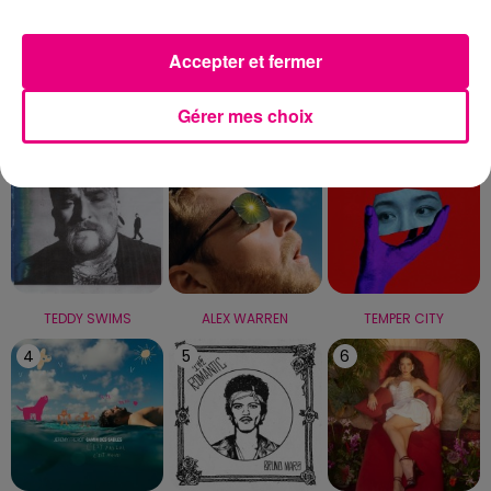
Capricorne
Verseau
Poissons
Accepter et fermer
LE TOP
Gérer mes choix
1
2
3
TEDDY SWIMS
ALEX WARREN
TEMPER CITY
4
5
6