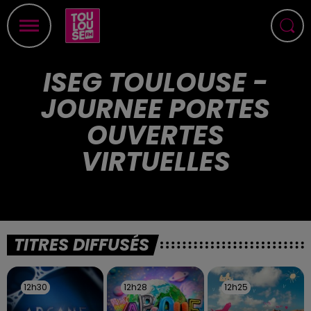
ISEG TOULOUSE -
JOURNEE PORTES
OUVERTES
VIRTUELLES
TITRES DIFFUSÉS
12h30
12h30
12h28
12h28
12h25
12h25