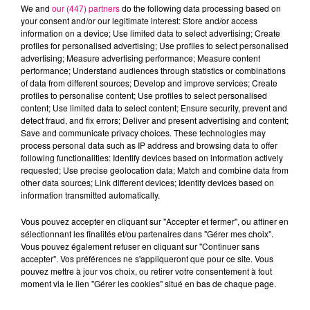
We and
our (447) partners
do the following data processing based on
your consent and/or our legitimate interest: Store and/or access
information on a device; Use limited data to select advertising; Create
profiles for personalised advertising; Use profiles to select personalised
advertising; Measure advertising performance; Measure content
Cancer
Lion
Vierge
performance; Understand audiences through statistics or combinations
of data from different sources; Develop and improve services; Create
profiles to personalise content; Use profiles to select personalised
content; Use limited data to select content; Ensure security, prevent and
detect fraud, and fix errors; Deliver and present advertising and content;
Save and communicate privacy choices. These technologies may
process personal data such as IP address and browsing data to offer
following functionalities: Identify devices based on information actively
requested; Use precise geolocation data; Match and combine data from
Balance
Scorpion
Sagittaire
other data sources; Link different devices; Identify devices based on
information transmitted automatically.
Vous pouvez accepter en cliquant sur "Accepter et fermer", ou affiner en
sélectionnant les finalités et/ou partenaires dans "Gérer mes choix".
Vous pouvez également refuser en cliquant sur "Continuer sans
accepter". Vos préférences ne s'appliqueront que pour ce site. Vous
pouvez mettre à jour vos choix, ou retirer votre consentement à tout
moment via le lien "Gérer les cookies" situé en bas de chaque page.
Capricorne
Verseau
Poissons