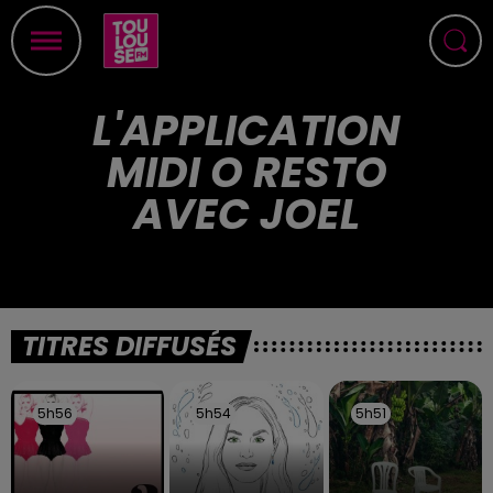
L'APPLICATION
MIDI O RESTO
AVEC JOEL
TITRES DIFFUSÉS
5h56
5h56
5h54
5h54
5h51
5h51