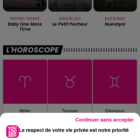
BRITNEY SPEARS
MANON LISA
BAD BUNNY
Baby One More
Le Petit Pecheur
Nuevayol
Time
L'HOROSCOPE
Bélier
Taureau
Gémeaux
Continuer sans accepter
Le respect de votre vie privée est notre priorité