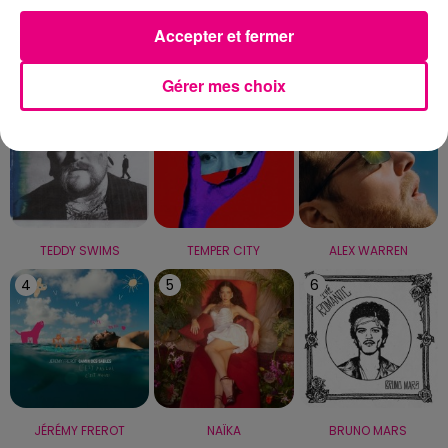
Accepter et fermer
LE TOP
Gérer mes choix
1
2
3
TEDDY SWIMS
TEMPER CITY
ALEX WARREN
4
5
6
JÉRÉMY FREROT
NAÏKA
BRUNO MARS