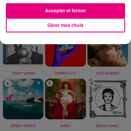
Accepter et fermer
LE TOP
Gérer mes choix
1
2
3
TEDDY SWIMS
TEMPER CITY
ALEX WARREN
4
5
6
JÉRÉMY FREROT
NAÏKA
BRUNO MARS