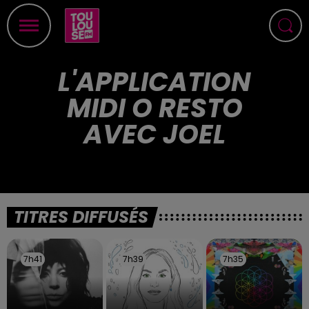
L'APPLICATION
MIDI O RESTO
AVEC JOEL
TITRES DIFFUSÉS
7h41
7h41
7h39
7h39
7h35
7h35