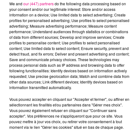
We and
our (447) partners
do the following data processing based on
your consent and/or our legitimate interest: Store and/or access
information on a device; Use limited data to select advertising; Create
profiles for personalised advertising; Use profiles to select personalised
advertising; Measure advertising performance; Measure content
Cancer
Lion
Vierge
performance; Understand audiences through statistics or combinations
of data from different sources; Develop and improve services; Create
profiles to personalise content; Use profiles to select personalised
content; Use limited data to select content; Ensure security, prevent and
detect fraud, and fix errors; Deliver and present advertising and content;
Save and communicate privacy choices. These technologies may
process personal data such as IP address and browsing data to offer
following functionalities: Identify devices based on information actively
requested; Use precise geolocation data; Match and combine data from
Balance
Scorpion
Sagittaire
other data sources; Link different devices; Identify devices based on
information transmitted automatically.
Vous pouvez accepter en cliquant sur "Accepter et fermer", ou affiner en
sélectionnant les finalités et/ou partenaires dans "Gérer mes choix".
Vous pouvez également refuser en cliquant sur "Continuer sans
accepter". Vos préférences ne s'appliqueront que pour ce site. Vous
pouvez mettre à jour vos choix, ou retirer votre consentement à tout
moment via le lien "Gérer les cookies" situé en bas de chaque page.
Capricorne
Verseau
Poissons