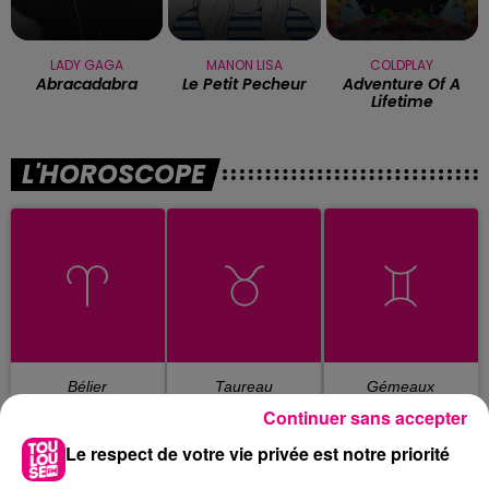
LADY GAGA
MANON LISA
COLDPLAY
Abracadabra
Le Petit Pecheur
Adventure Of A
Lifetime
L'HOROSCOPE
Bélier
Taureau
Gémeaux
Continuer sans accepter
Le respect de votre vie privée est notre priorité