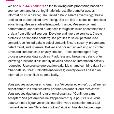
We and
our (447) partners
do the following data processing based on
your consent and/or our legitimate interest: Store and/or access
information on a device; Use limited data to select advertising; Create
profiles for personalised advertising; Use profiles to select personalised
advertising; Measure advertising performance; Measure content
Cancer
Lion
Vierge
performance; Understand audiences through statistics or combinations
of data from different sources; Develop and improve services; Create
profiles to personalise content; Use profiles to select personalised
content; Use limited data to select content; Ensure security, prevent and
detect fraud, and fix errors; Deliver and present advertising and content;
Save and communicate privacy choices. These technologies may
process personal data such as IP address and browsing data to offer
following functionalities: Identify devices based on information actively
requested; Use precise geolocation data; Match and combine data from
other data sources; Link different devices; Identify devices based on
Balance
Scorpion
Sagittaire
information transmitted automatically.
Vous pouvez accepter en cliquant sur "Accepter et fermer", ou affiner en
sélectionnant les finalités et/ou partenaires dans "Gérer mes choix".
Vous pouvez également refuser en cliquant sur "Continuer sans
accepter". Vos préférences ne s'appliqueront que pour ce site. Vous
pouvez mettre à jour vos choix, ou retirer votre consentement à tout
moment via le lien "Gérer les cookies" situé en bas de chaque page.