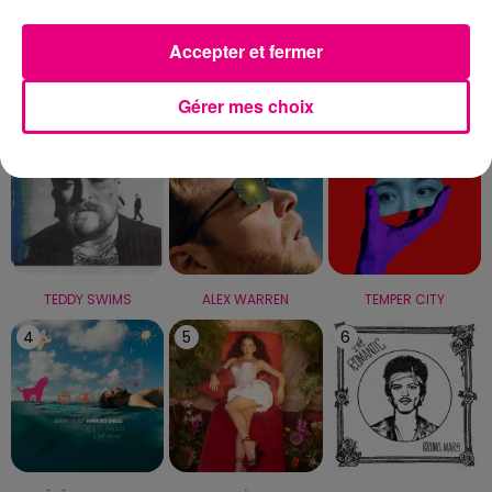
Capricorne
Verseau
Poissons
Accepter et fermer
LE TOP
Gérer mes choix
1
2
3
TEDDY SWIMS
ALEX WARREN
TEMPER CITY
4
5
6