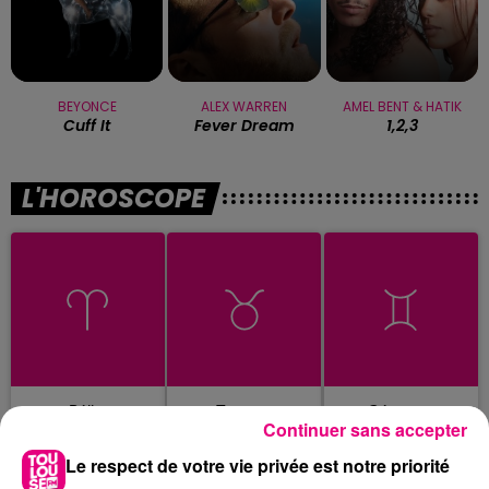
BEYONCE
ALEX WARREN
AMEL BENT & HATIK
Cuff It
Fever Dream
1,2,3
L'HOROSCOPE
Bélier
Taureau
Gémeaux
Continuer sans accepter
Le respect de votre vie privée est notre priorité