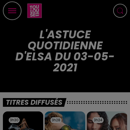
L'ASTUCE
QUOTIDIENNE
D'ELSA DU 03-05-
2021
TITRES DIFFUSÉS
3h30
3h30
3h28
3h28
3h24
3h24