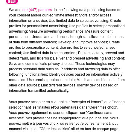
We and
our (447) partners
do the following data processing based on
your consent and/or our legitimate interest: Store and/or access
information on a device; Use limited data to select advertising; Create
profiles for personalised advertising; Use profiles to select personalised
advertising; Measure advertising performance; Measure content
performance; Understand audiences through statistics or combinations
Cancer
Lion
Vierge
of data from different sources; Develop and improve services; Create
profiles to personalise content; Use profiles to select personalised
content; Use limited data to select content; Ensure security, prevent and
detect fraud, and fix errors; Deliver and present advertising and content;
Save and communicate privacy choices. These technologies may
process personal data such as IP address and browsing data to offer
following functionalities: Identify devices based on information actively
requested; Use precise geolocation data; Match and combine data from
other data sources; Link different devices; Identify devices based on
information transmitted automatically.
Balance
Scorpion
Sagittaire
Vous pouvez accepter en cliquant sur "Accepter et fermer", ou affiner en
sélectionnant les finalités et/ou partenaires dans "Gérer mes choix".
Vous pouvez également refuser en cliquant sur "Continuer sans
accepter". Vos préférences ne s'appliqueront que pour ce site. Vous
pouvez mettre à jour vos choix, ou retirer votre consentement à tout
moment via le lien "Gérer les cookies" situé en bas de chaque page.