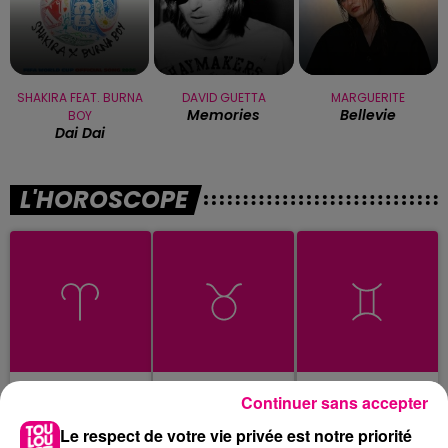
SHAKIRA FEAT. BURNA
DAVID GUETTA
MARGUERITE
Memories
Bellevie
BOY
Dai Dai
L'HOROSCOPE
Bélier
Taureau
Gémeaux
Continuer sans accepter
Le respect de votre vie privée est notre priorité