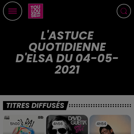
L'ASTUCE
QUOTIDIENNE
D'ELSA DU 04-05-
2021
TITRES DIFFUSÉS
5h00
5h00
4h56
4h56
4h54
4h54