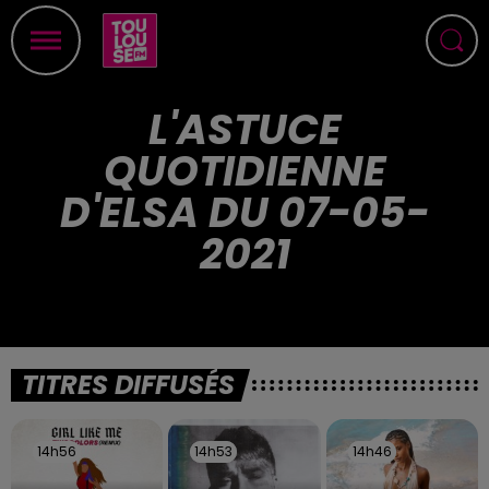
L'ASTUCE
QUOTIDIENNE
D'ELSA DU 07-05-
2021
TITRES DIFFUSÉS
14h56
14h56
14h53
14h53
14h46
14h46