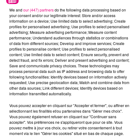
We and
our (447) partners
do the following data processing based on
your consent and/or our legitimate interest: Store and/or access
information on a device; Use limited data to select advertising; Create
profiles for personalised advertising; Use profiles to select personalised
advertising; Measure advertising performance; Measure content
performance; Understand audiences through statistics or combinations
Cancer
Lion
Vierge
of data from different sources; Develop and improve services; Create
profiles to personalise content; Use profiles to select personalised
content; Use limited data to select content; Ensure security, prevent and
detect fraud, and fix errors; Deliver and present advertising and content;
Save and communicate privacy choices. These technologies may
process personal data such as IP address and browsing data to offer
following functionalities: Identify devices based on information actively
requested; Use precise geolocation data; Match and combine data from
other data sources; Link different devices; Identify devices based on
information transmitted automatically.
Balance
Scorpion
Sagittaire
Vous pouvez accepter en cliquant sur "Accepter et fermer", ou affiner en
sélectionnant les finalités et/ou partenaires dans "Gérer mes choix".
Vous pouvez également refuser en cliquant sur "Continuer sans
accepter". Vos préférences ne s'appliqueront que pour ce site. Vous
pouvez mettre à jour vos choix, ou retirer votre consentement à tout
moment via le lien "Gérer les cookies" situé en bas de chaque page.