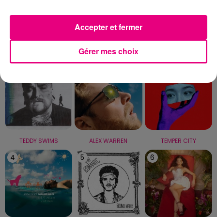
Capricorne
Verseau
Poissons
Accepter et fermer
LE TOP
Gérer mes choix
1
2
3
TEDDY SWIMS
ALEX WARREN
TEMPER CITY
4
5
6