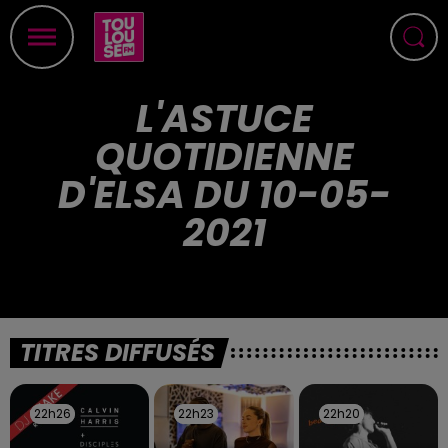
L'ASTUCE
QUOTIDIENNE
D'ELSA DU 10-05-
2021
TITRES DIFFUSÉS
22h26
22h26
22h23
22h23
22h20
22h20