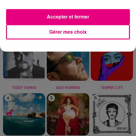
Capricorne
Verseau
Poissons
Accepter et fermer
LE TOP
Gérer mes choix
1
2
3
TEDDY SWIMS
ALEX WARREN
TEMPER CITY
4
5
6