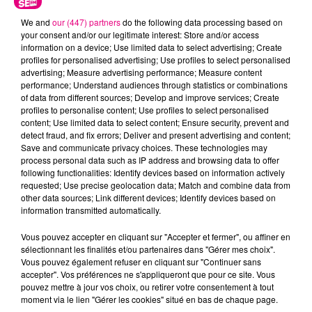
We and
our (447) partners
do the following data processing based on
your consent and/or our legitimate interest: Store and/or access
information on a device; Use limited data to select advertising; Create
profiles for personalised advertising; Use profiles to select personalised
advertising; Measure advertising performance; Measure content
performance; Understand audiences through statistics or combinations
Cancer
Lion
Vierge
of data from different sources; Develop and improve services; Create
profiles to personalise content; Use profiles to select personalised
content; Use limited data to select content; Ensure security, prevent and
detect fraud, and fix errors; Deliver and present advertising and content;
Save and communicate privacy choices. These technologies may
process personal data such as IP address and browsing data to offer
following functionalities: Identify devices based on information actively
requested; Use precise geolocation data; Match and combine data from
other data sources; Link different devices; Identify devices based on
information transmitted automatically.
Balance
Scorpion
Sagittaire
Vous pouvez accepter en cliquant sur "Accepter et fermer", ou affiner en
sélectionnant les finalités et/ou partenaires dans "Gérer mes choix".
Vous pouvez également refuser en cliquant sur "Continuer sans
accepter". Vos préférences ne s'appliqueront que pour ce site. Vous
pouvez mettre à jour vos choix, ou retirer votre consentement à tout
moment via le lien "Gérer les cookies" situé en bas de chaque page.