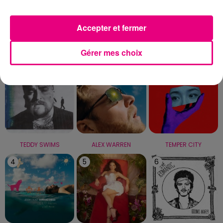
Capricorne
Verseau
Poissons
Accepter et fermer
LE TOP
Gérer mes choix
1
2
3
TEDDY SWIMS
ALEX WARREN
TEMPER CITY
4
5
6