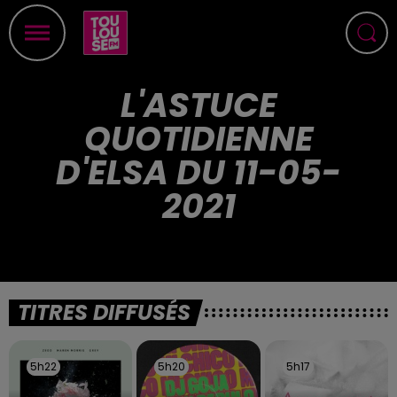
L'ASTUCE
QUOTIDIENNE
D'ELSA DU 11-05-
2021
TITRES DIFFUSÉS
5h22
5h22
5h20
5h20
5h17
5h17