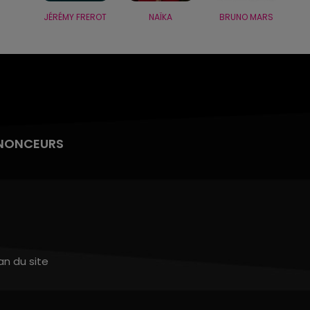
JÉRÉMY FREROT
NAÏKA
BRUNO MARS
NONCEURS
an du site