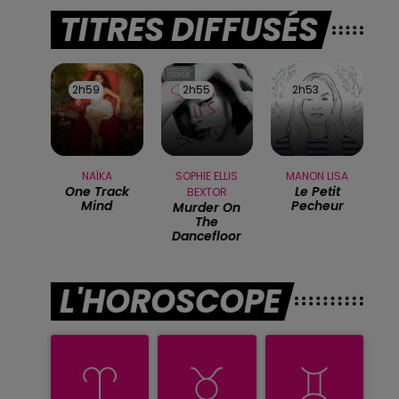
TITRES DIFFUSÉS
2h59
2h59
2h55
2h55
2h53
2h53
NAÏKA
SOPHIE ELLIS
MANON LISA
One Track
Le Petit
BEXTOR
Mind
Pecheur
Murder On
The
Dancefloor
L'HOROSCOPE