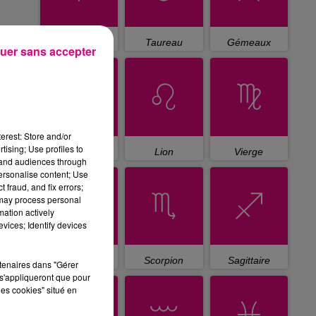
Bélier
Taureau
Gémeaux
uer sans accepter
erest: Store and/or
tising; Use profiles to
Cancer
Lion
Vierge
tand audiences through
personalise content; Use
 fraud, and fix errors;
 may process personal
mation actively
vices; Identify devices
Balance
Scorpion
Sagittaire
rtenaires dans "Gérer
s'appliqueront que pour
les cookies" situé en