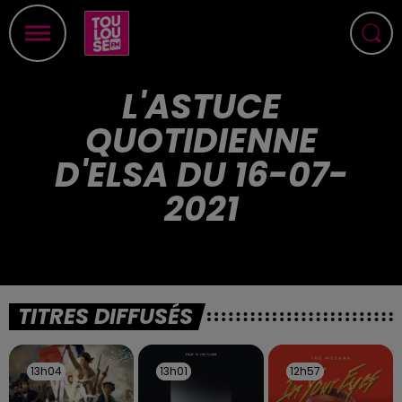
L'ASTUCE
QUOTIDIENNE
D'ELSA DU 16-07-
2021
TITRES DIFFUSÉS
13h04
13h04
13h01
13h01
12h57
12h57