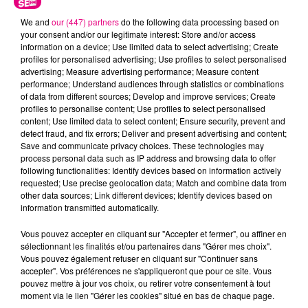
We and
our (447) partners
do the following data processing based on
your consent and/or our legitimate interest: Store and/or access
information on a device; Use limited data to select advertising; Create
profiles for personalised advertising; Use profiles to select personalised
advertising; Measure advertising performance; Measure content
performance; Understand audiences through statistics or combinations
Cancer
Lion
Vierge
of data from different sources; Develop and improve services; Create
profiles to personalise content; Use profiles to select personalised
content; Use limited data to select content; Ensure security, prevent and
detect fraud, and fix errors; Deliver and present advertising and content;
Save and communicate privacy choices. These technologies may
process personal data such as IP address and browsing data to offer
following functionalities: Identify devices based on information actively
requested; Use precise geolocation data; Match and combine data from
other data sources; Link different devices; Identify devices based on
information transmitted automatically.
Balance
Scorpion
Sagittaire
Vous pouvez accepter en cliquant sur "Accepter et fermer", ou affiner en
sélectionnant les finalités et/ou partenaires dans "Gérer mes choix".
Vous pouvez également refuser en cliquant sur "Continuer sans
accepter". Vos préférences ne s'appliqueront que pour ce site. Vous
pouvez mettre à jour vos choix, ou retirer votre consentement à tout
moment via le lien "Gérer les cookies" situé en bas de chaque page.