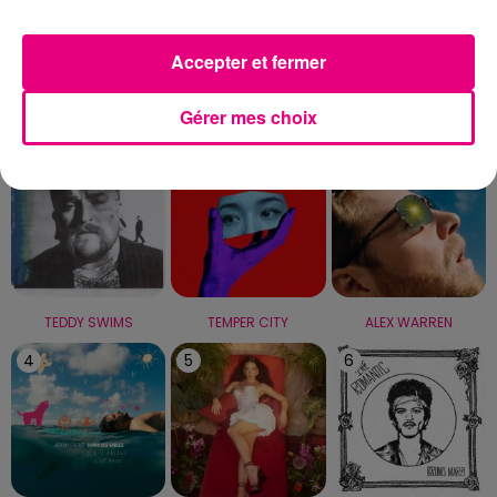
Capricorne
Verseau
Poissons
Accepter et fermer
LE TOP
Gérer mes choix
1
2
3
TEDDY SWIMS
TEMPER CITY
ALEX WARREN
4
5
6