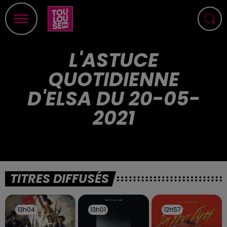
L'ASTUCE
QUOTIDIENNE
D'ELSA DU 20-05-
2021
TITRES DIFFUSÉS
13h04
13h04
13h01
13h01
12h57
12h57