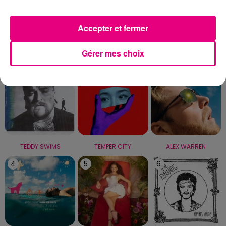
Capricorne
Verseau
Poissons
Accepter et fermer
LE TOP
Gérer mes choix
1
2
3
TEDDY SWIMS
TEMPER CITY
ALEX WARREN
4
5
6