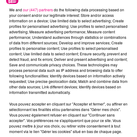
We and
our (447) partners
do the following data processing based on
your consent and/or our legitimate interest: Store and/or access
information on a device; Use limited data to select advertising; Create
profiles for personalised advertising; Use profiles to select personalised
advertising; Measure advertising performance; Measure content
performance; Understand audiences through statistics or combinations
Cancer
Lion
Vierge
of data from different sources; Develop and improve services; Create
profiles to personalise content; Use profiles to select personalised
content; Use limited data to select content; Ensure security, prevent and
detect fraud, and fix errors; Deliver and present advertising and content;
Save and communicate privacy choices. These technologies may
process personal data such as IP address and browsing data to offer
following functionalities: Identify devices based on information actively
requested; Use precise geolocation data; Match and combine data from
other data sources; Link different devices; Identify devices based on
information transmitted automatically.
Balance
Scorpion
Sagittaire
Vous pouvez accepter en cliquant sur "Accepter et fermer", ou affiner en
sélectionnant les finalités et/ou partenaires dans "Gérer mes choix".
Vous pouvez également refuser en cliquant sur "Continuer sans
accepter". Vos préférences ne s'appliqueront que pour ce site. Vous
pouvez mettre à jour vos choix, ou retirer votre consentement à tout
moment via le lien "Gérer les cookies" situé en bas de chaque page.