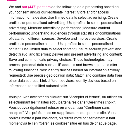
We and
our (447) partners
do the following data processing based on
your consent and/or our legitimate interest: Store and/or access
information on a device; Use limited data to select advertising; Create
profiles for personalised advertising; Use profiles to select personalised
advertising; Measure advertising performance; Measure content
Cancer
Lion
Vierge
performance; Understand audiences through statistics or combinations
of data from different sources; Develop and improve services; Create
profiles to personalise content; Use profiles to select personalised
content; Use limited data to select content; Ensure security, prevent and
detect fraud, and fix errors; Deliver and present advertising and content;
Save and communicate privacy choices. These technologies may
process personal data such as IP address and browsing data to offer
following functionalities: Identify devices based on information actively
requested; Use precise geolocation data; Match and combine data from
other data sources; Link different devices; Identify devices based on
Balance
Scorpion
Sagittaire
information transmitted automatically.
Vous pouvez accepter en cliquant sur "Accepter et fermer", ou affiner en
sélectionnant les finalités et/ou partenaires dans "Gérer mes choix".
Vous pouvez également refuser en cliquant sur "Continuer sans
accepter". Vos préférences ne s'appliqueront que pour ce site. Vous
pouvez mettre à jour vos choix, ou retirer votre consentement à tout
moment via le lien "Gérer les cookies" situé en bas de chaque page.