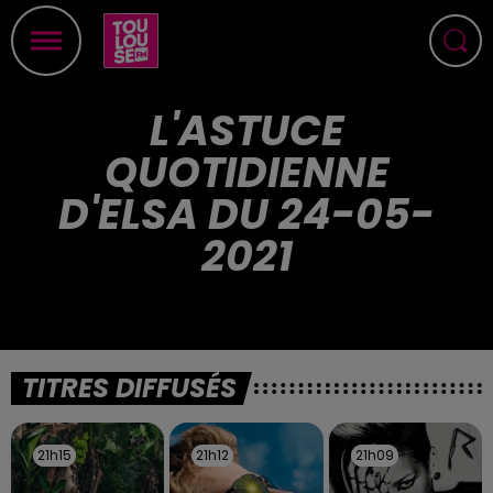
L'ASTUCE
QUOTIDIENNE
D'ELSA DU 24-05-
2021
TITRES DIFFUSÉS
21h15
21h15
21h12
21h12
21h09
21h09