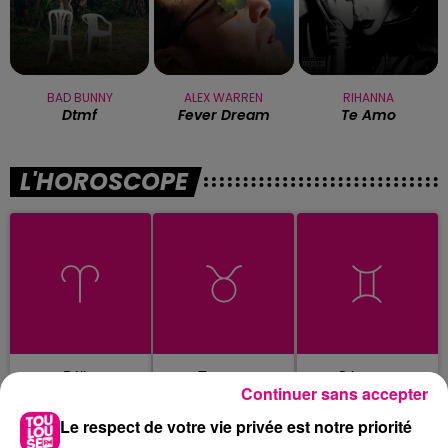
BAD BUNNY
ALEX WARREN
RIHANNA
Dtmf
Fever Dream
Te Amo
L'HOROSCOPE
Bélier
Taureau
Gémeaux
Continuer sans accepter
Le respect de votre vie privée est notre priorité