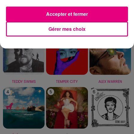
Capricorne
Verseau
Poissons
Accepter et fermer
LE TOP
Gérer mes choix
1
2
3
TEDDY SWIMS
TEMPER CITY
ALEX WARREN
4
5
6