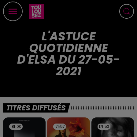
L'ASTUCE
QUOTIDIENNE
D'ELSA DU 27-05-
2021
TITRES DIFFUSÉS
18h00
18h00
17h57
17h57
17h53
17h53