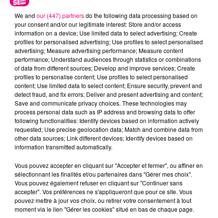
We and
our (447) partners
do the following data processing based on
your consent and/or our legitimate interest: Store and/or access
information on a device; Use limited data to select advertising; Create
profiles for personalised advertising; Use profiles to select personalised
advertising; Measure advertising performance; Measure content
performance; Understand audiences through statistics or combinations
Cancer
Lion
Vierge
of data from different sources; Develop and improve services; Create
profiles to personalise content; Use profiles to select personalised
content; Use limited data to select content; Ensure security, prevent and
detect fraud, and fix errors; Deliver and present advertising and content;
Save and communicate privacy choices. These technologies may
process personal data such as IP address and browsing data to offer
following functionalities: Identify devices based on information actively
requested; Use precise geolocation data; Match and combine data from
other data sources; Link different devices; Identify devices based on
information transmitted automatically.
Balance
Scorpion
Sagittaire
Vous pouvez accepter en cliquant sur "Accepter et fermer", ou affiner en
sélectionnant les finalités et/ou partenaires dans "Gérer mes choix".
Vous pouvez également refuser en cliquant sur "Continuer sans
accepter". Vos préférences ne s'appliqueront que pour ce site. Vous
pouvez mettre à jour vos choix, ou retirer votre consentement à tout
moment via le lien "Gérer les cookies" situé en bas de chaque page.