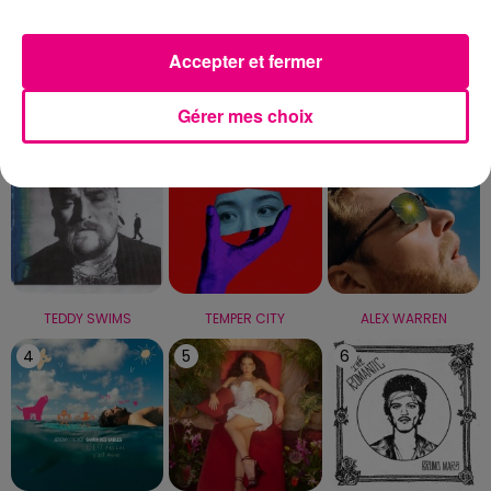
Capricorne
Verseau
Poissons
Accepter et fermer
LE TOP
Gérer mes choix
1
2
3
TEDDY SWIMS
TEMPER CITY
ALEX WARREN
4
5
6