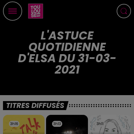
L'ASTUCE
QUOTIDIENNE
D'ELSA DU 31-03-
2021
TITRES DIFFUSÉS
3h16
3h16
3h13
3h13
3h11
3h11