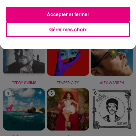
Capricorne
Verseau
Poissons
Accepter et fermer
LE TOP
Gérer mes choix
1
2
3
TEDDY SWIMS
TEMPER CITY
ALEX WARREN
4
5
6