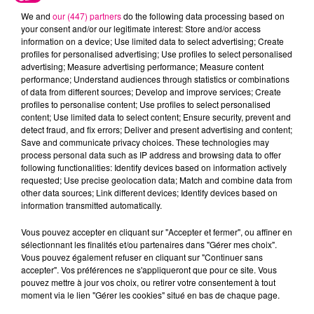
We and
our (447) partners
do the following data processing based on
your consent and/or our legitimate interest: Store and/or access
information on a device; Use limited data to select advertising; Create
profiles for personalised advertising; Use profiles to select personalised
advertising; Measure advertising performance; Measure content
Cancer
Lion
Vierge
performance; Understand audiences through statistics or combinations
of data from different sources; Develop and improve services; Create
profiles to personalise content; Use profiles to select personalised
content; Use limited data to select content; Ensure security, prevent and
detect fraud, and fix errors; Deliver and present advertising and content;
Save and communicate privacy choices. These technologies may
process personal data such as IP address and browsing data to offer
following functionalities: Identify devices based on information actively
requested; Use precise geolocation data; Match and combine data from
other data sources; Link different devices; Identify devices based on
Balance
Scorpion
Sagittaire
information transmitted automatically.
Vous pouvez accepter en cliquant sur "Accepter et fermer", ou affiner en
sélectionnant les finalités et/ou partenaires dans "Gérer mes choix".
Vous pouvez également refuser en cliquant sur "Continuer sans
accepter". Vos préférences ne s'appliqueront que pour ce site. Vous
pouvez mettre à jour vos choix, ou retirer votre consentement à tout
moment via le lien "Gérer les cookies" situé en bas de chaque page.