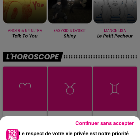
ANOTR & 54 ULTRA
EASYKID & DYSBIT
MANON LISA
Talk To You
Shiny
Le Petit Pecheur
L'HOROSCOPE
Bélier
Taureau
Gémeaux
Continuer sans accepter
Le respect de votre vie privée est notre priorité