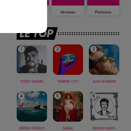
Capricorne
Verseau
Poissons
LE TOP
1
2
3
TEDDY SWIMS
TEMPER CITY
ALEX WARREN
4
5
6
JÉRÉMY FREROT
NAÏKA
BRUNO MARS