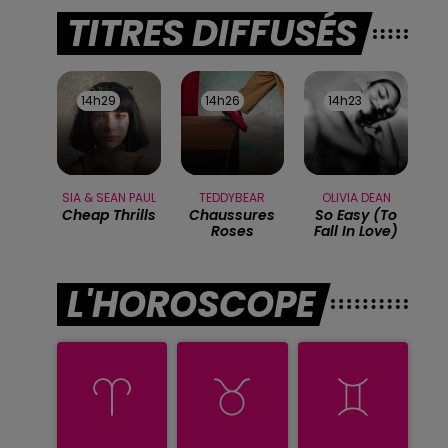
TITRES DIFFUSÉS
14h29
14h29
14h26
14h26
14h23
14h23
SIA & SEAN PAUL
TEDDYBEAR
OLIVIA DEAN
Cheap Thrills
Chaussures
So Easy (to
Roses
Fall In Love)
L'HOROSCOPE