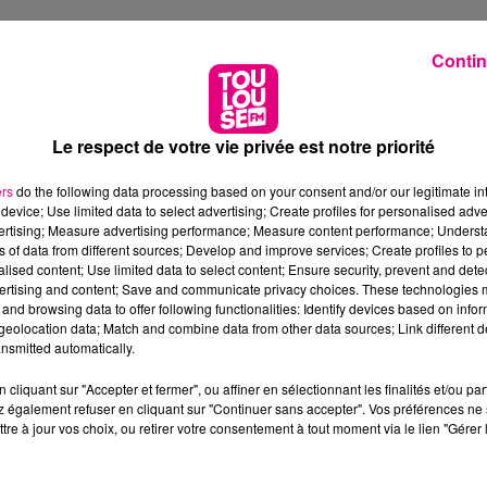
Contin
Le respect de votre vie privée est notre priorité
ers
do the following data processing based on your consent and/or our legitimate int
device; Use limited data to select advertising; Create profiles for personalised adver
vertising; Measure advertising performance; Measure content performance; Unders
ns of data from different sources; Develop and improve services; Create profiles to 
alised content; Use limited data to select content; Ensure security, prevent and detect
ertising and content; Save and communicate privacy choices. These technologies
and browsing data to offer following functionalities: Identify devices based on infor
eolocation data; Match and combine data from other data sources; Link different de
nsmitted automatically.
cliquant sur "Accepter et fermer", ou affiner en sélectionnant les finalités et/ou pa
 également refuser en cliquant sur "Continuer sans accepter". Vos préférences ne 
tre à jour vos choix, ou retirer votre consentement à tout moment via le lien "Gérer 