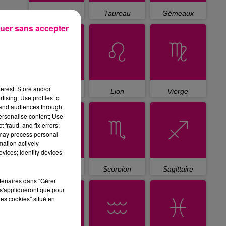
Bélier
Taureau
Gémeaux
uer sans accepter
erest: Store and/or
Cancer
Lion
Vierge
tising; Use profiles to
tand audiences through
personalise content; Use
 fraud, and fix errors;
 may process personal
mation actively
vices; Identify devices
Balance
Scorpion
Sagittaire
rtenaires dans "Gérer
s'appliqueront que pour
les cookies" situé en