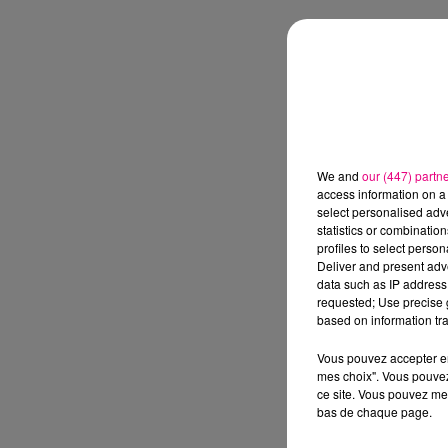
We and
our (447) partn
access information on a 
select personalised ad
statistics or combinatio
profiles to select person
Deliver and present adv
data such as IP address 
requested; Use precise g
based on information tra
Vous pouvez accepter en 
mes choix". Vous pouvez
ce site. Vous pouvez met
bas de chaque page.