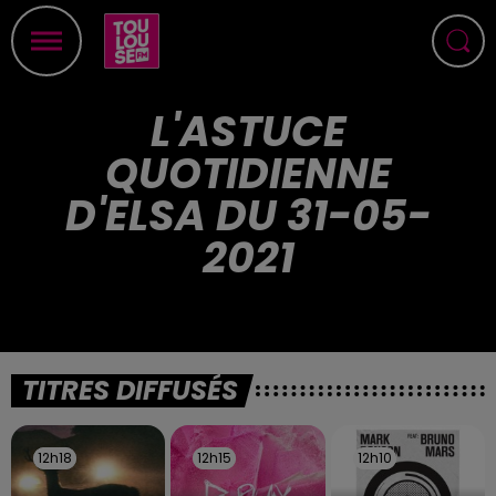
L'ASTUCE
QUOTIDIENNE
D'ELSA DU 31-05-
2021
TITRES DIFFUSÉS
12h18
12h18
12h15
12h15
12h10
12h10