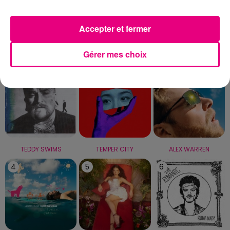
Capricorne
Verseau
Poissons
Accepter et fermer
LE TOP
Gérer mes choix
1
2
3
TEDDY SWIMS
TEMPER CITY
ALEX WARREN
4
5
6