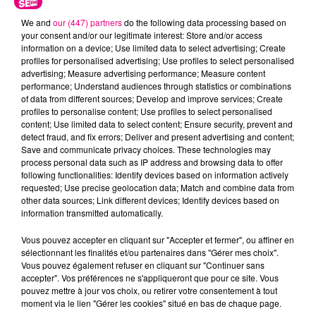
We and
our (447) partners
do the following data processing based on
your consent and/or our legitimate interest: Store and/or access
information on a device; Use limited data to select advertising; Create
profiles for personalised advertising; Use profiles to select personalised
advertising; Measure advertising performance; Measure content
performance; Understand audiences through statistics or combinations
Cancer
Lion
Vierge
of data from different sources; Develop and improve services; Create
profiles to personalise content; Use profiles to select personalised
content; Use limited data to select content; Ensure security, prevent and
detect fraud, and fix errors; Deliver and present advertising and content;
Save and communicate privacy choices. These technologies may
process personal data such as IP address and browsing data to offer
following functionalities: Identify devices based on information actively
requested; Use precise geolocation data; Match and combine data from
other data sources; Link different devices; Identify devices based on
information transmitted automatically.
Balance
Scorpion
Sagittaire
Vous pouvez accepter en cliquant sur "Accepter et fermer", ou affiner en
sélectionnant les finalités et/ou partenaires dans "Gérer mes choix".
Vous pouvez également refuser en cliquant sur "Continuer sans
accepter". Vos préférences ne s'appliqueront que pour ce site. Vous
pouvez mettre à jour vos choix, ou retirer votre consentement à tout
moment via le lien "Gérer les cookies" situé en bas de chaque page.