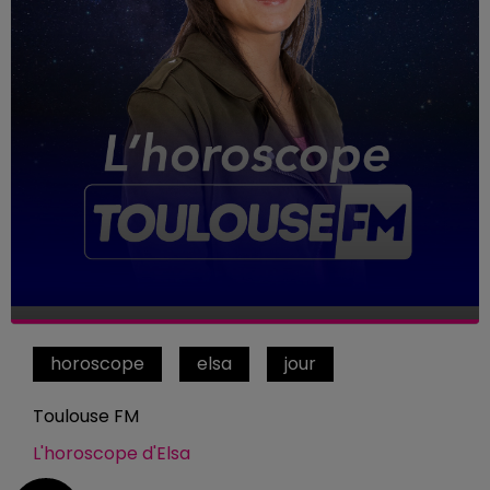
horoscope
elsa
jour
Toulouse FM
L'horoscope d'Elsa