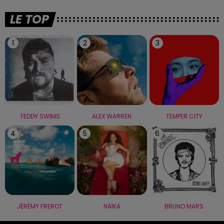
LE TOP
1
2
3
TEDDY SWIMS
ALEX WARREN
TEMPER CITY
4
5
6
JÉRÉMY FREROT
NAÏKA
BRUNO MARS