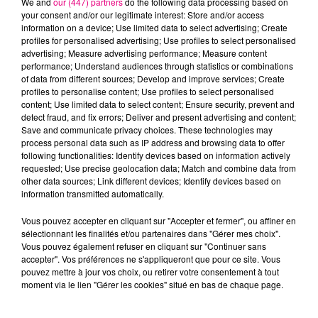
We and
our (447) partners
do the following data processing based on
your consent and/or our legitimate interest: Store and/or access
information on a device; Use limited data to select advertising; Create
profiles for personalised advertising; Use profiles to select personalised
KATSEYE
BIGFLO & OLI
DJ SNAKE
Animal
Karma
Middle
advertising; Measure advertising performance; Measure content
performance; Understand audiences through statistics or combinations
of data from different sources; Develop and improve services; Create
profiles to personalise content; Use profiles to select personalised
L'HOROSCOPE
content; Use limited data to select content; Ensure security, prevent and
detect fraud, and fix errors; Deliver and present advertising and content;
Save and communicate privacy choices. These technologies may
process personal data such as IP address and browsing data to offer
following functionalities: Identify devices based on information actively
requested; Use precise geolocation data; Match and combine data from
other data sources; Link different devices; Identify devices based on
information transmitted automatically.
Vous pouvez accepter en cliquant sur "Accepter et fermer", ou affiner en
sélectionnant les finalités et/ou partenaires dans "Gérer mes choix".
Bélier
Taureau
Gémeaux
Vous pouvez également refuser en cliquant sur "Continuer sans
accepter". Vos préférences ne s'appliqueront que pour ce site. Vous
pouvez mettre à jour vos choix, ou retirer votre consentement à tout
moment via le lien "Gérer les cookies" situé en bas de chaque page.