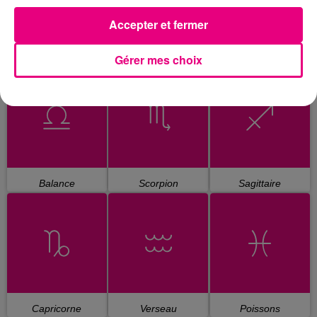
Accepter et fermer
Gérer mes choix
Cancer
Lion
Vierge
Balance
Scorpion
Sagittaire
Capricorne
Verseau
Poissons