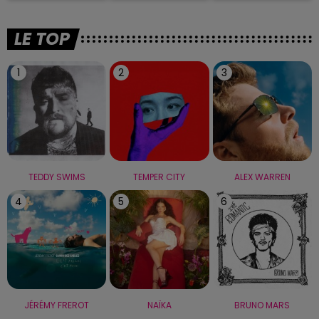
LE TOP
1
2
3
TEDDY SWIMS
TEMPER CITY
ALEX WARREN
4
5
6
JÉRÉMY FREROT
NAÏKA
BRUNO MARS