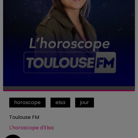
horoscope
elsa
jour
Toulouse FM
L'horoscope d'Elsa