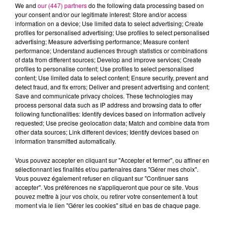
We and
our (447) partners
do the following data processing based on
your consent and/or our legitimate interest: Store and/or access
information on a device; Use limited data to select advertising; Create
JULIETTE ARMANET
ARIANA GRANDE
ED SHEERAN
profiles for personalised advertising; Use profiles to select personalised
Le Dernier Jour Du
Hate That I Made
Sapphire
advertising; Measure advertising performance; Measure content
Disco
You Love Me
performance; Understand audiences through statistics or combinations
of data from different sources; Develop and improve services; Create
profiles to personalise content; Use profiles to select personalised
L'HOROSCOPE
content; Use limited data to select content; Ensure security, prevent and
detect fraud, and fix errors; Deliver and present advertising and content;
Save and communicate privacy choices. These technologies may
process personal data such as IP address and browsing data to offer
following functionalities: Identify devices based on information actively
requested; Use precise geolocation data; Match and combine data from
other data sources; Link different devices; Identify devices based on
information transmitted automatically.
Vous pouvez accepter en cliquant sur "Accepter et fermer", ou affiner en
sélectionnant les finalités et/ou partenaires dans "Gérer mes choix".
Bélier
Taureau
Gémeaux
Vous pouvez également refuser en cliquant sur "Continuer sans
accepter". Vos préférences ne s'appliqueront que pour ce site. Vous
pouvez mettre à jour vos choix, ou retirer votre consentement à tout
moment via le lien "Gérer les cookies" situé en bas de chaque page.