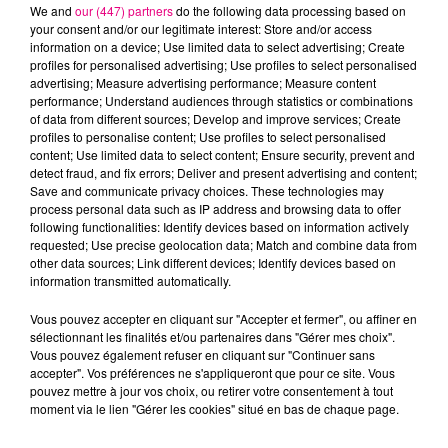
We and
our (447) partners
do the following data processing based on
your consent and/or our legitimate interest: Store and/or access
information on a device; Use limited data to select advertising; Create
ARIANA GRANDE
TAYLOR SWIFT
DISIZ & THEODORA
profiles for personalised advertising; Use profiles to select personalised
Hate That I Made
I Knew It, I Knew
Melodrama
advertising; Measure advertising performance; Measure content
You Love Me
You
performance; Understand audiences through statistics or combinations
of data from different sources; Develop and improve services; Create
profiles to personalise content; Use profiles to select personalised
L'HOROSCOPE
content; Use limited data to select content; Ensure security, prevent and
detect fraud, and fix errors; Deliver and present advertising and content;
Save and communicate privacy choices. These technologies may
process personal data such as IP address and browsing data to offer
following functionalities: Identify devices based on information actively
requested; Use precise geolocation data; Match and combine data from
other data sources; Link different devices; Identify devices based on
information transmitted automatically.
Vous pouvez accepter en cliquant sur "Accepter et fermer", ou affiner en
sélectionnant les finalités et/ou partenaires dans "Gérer mes choix".
Bélier
Taureau
Gémeaux
Vous pouvez également refuser en cliquant sur "Continuer sans
accepter". Vos préférences ne s'appliqueront que pour ce site. Vous
pouvez mettre à jour vos choix, ou retirer votre consentement à tout
moment via le lien "Gérer les cookies" situé en bas de chaque page.