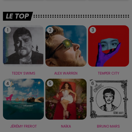
LE TOP
1
2
3
TEDDY SWIMS
ALEX WARREN
TEMPER CITY
4
5
6
JÉRÉMY FREROT
NAÏKA
BRUNO MARS