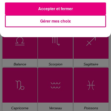
Accepter et fermer
Gérer mes choix
Cancer
Lion
Vierge
Balance
Scorpion
Sagittaire
Capricorne
Verseau
Poissons