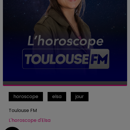
horoscope
elsa
jour
Toulouse FM
L'horoscope d'Elsa