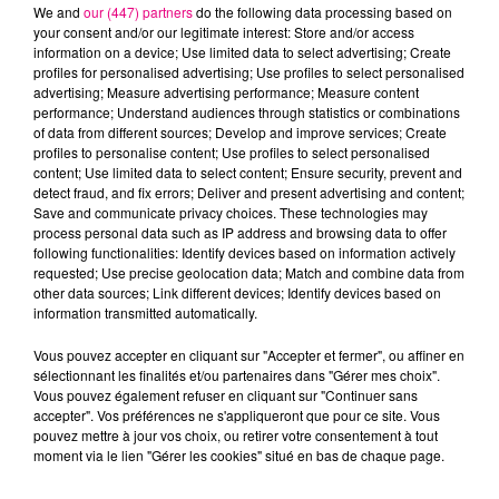
We and
our (447) partners
do the following data processing based on
your consent and/or our legitimate interest: Store and/or access
information on a device; Use limited data to select advertising; Create
NAÏKA
MILEY CYRUS
TEDDYBEAR
profiles for personalised advertising; Use profiles to select personalised
One Track Mind
Flowers
Chaussures
advertising; Measure advertising performance; Measure content
Roses
performance; Understand audiences through statistics or combinations
of data from different sources; Develop and improve services; Create
profiles to personalise content; Use profiles to select personalised
L'HOROSCOPE
content; Use limited data to select content; Ensure security, prevent and
detect fraud, and fix errors; Deliver and present advertising and content;
Save and communicate privacy choices. These technologies may
process personal data such as IP address and browsing data to offer
following functionalities: Identify devices based on information actively
requested; Use precise geolocation data; Match and combine data from
other data sources; Link different devices; Identify devices based on
information transmitted automatically.
Vous pouvez accepter en cliquant sur "Accepter et fermer", ou affiner en
sélectionnant les finalités et/ou partenaires dans "Gérer mes choix".
Bélier
Taureau
Gémeaux
Vous pouvez également refuser en cliquant sur "Continuer sans
accepter". Vos préférences ne s'appliqueront que pour ce site. Vous
pouvez mettre à jour vos choix, ou retirer votre consentement à tout
moment via le lien "Gérer les cookies" situé en bas de chaque page.