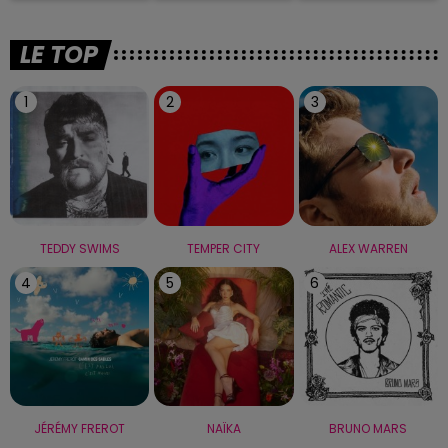
LE TOP
1
2
3
TEDDY SWIMS
TEMPER CITY
ALEX WARREN
4
5
6
JÉRÉMY FREROT
NAÏKA
BRUNO MARS