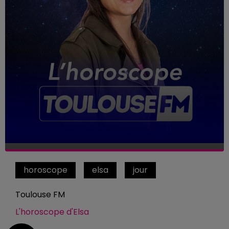
horoscope
elsa
jour
Toulouse FM
L'horoscope d'Elsa