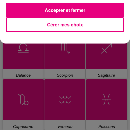
Accepter et fermer
Gérer mes choix
Cancer
Lion
Vierge
Balance
Scorpion
Sagittaire
Capricorne
Verseau
Poissons