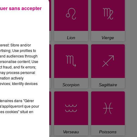
uer sans accepter
Cancer
Lion
Vierge
erest: Store and/or
tising; Use profiles to
tand audiences through
personalise content; Use
 fraud, and fix errors;
 may process personal
mation actively
vices; Identify devices
Balance
Scorpion
Sagittaire
rtenaires dans "Gérer
s'appliqueront que pour
les cookies" situé en
Capricorne
Verseau
Poissons