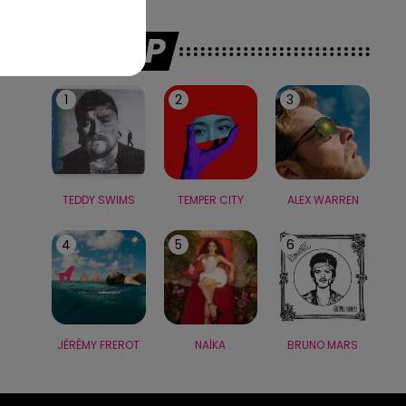
LE TOP
1
2
3
TEDDY SWIMS
TEMPER CITY
ALEX WARREN
4
5
6
JÉRÉMY FREROT
NAÏKA
BRUNO MARS