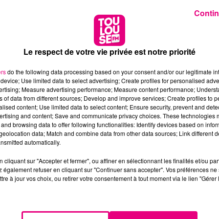
Contin
Le respect de votre vie privée est notre priorité
ers
do the following data processing based on your consent and/or our legitimate int
device; Use limited data to select advertising; Create profiles for personalised adver
vertising; Measure advertising performance; Measure content performance; Unders
ns of data from different sources; Develop and improve services; Create profiles to 
alised content; Use limited data to select content; Ensure security, prevent and detect
ertising and content; Save and communicate privacy choices. These technologies
and browsing data to offer following functionalities: Identify devices based on infor
eolocation data; Match and combine data from other data sources; Link different de
nsmitted automatically.
cliquant sur "Accepter et fermer", ou affiner en sélectionnant les finalités et/ou pa
 également refuser en cliquant sur "Continuer sans accepter". Vos préférences ne 
tre à jour vos choix, ou retirer votre consentement à tout moment via le lien "Gérer 