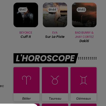
9h47
9h47
9h44
9h44
9h40
9h40
BEYONCE
EVA
BAD BUNNY &
Cuff It
Sur La Piste
JHAY CORTEZ
Dakiti
L'HOROSCOPE
sec
Bélier
Taureau
Gémeaux