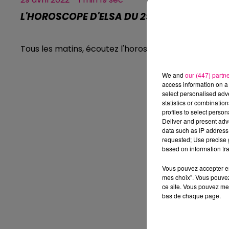
L'HOROSCOPE D'ELSA DU 29.04.2022
Tous les matins, écoutez l'horoscope d'Elsa.
We and
our (447) partn
access information on a 
select personalised ad
statistics or combinatio
profiles to select person
Deliver and present adv
data such as IP address 
requested; Use precise g
based on information tra
Vous pouvez accepter en 
mes choix". Vous pouvez
ce site. Vous pouvez met
bas de chaque page.