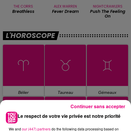
THE CORRS
ALEX WARREN
NIGHTCRAWLERS
Breathless
Fever Dream
Push The Feeling
On
L'HOROSCOPE
Bélier
Taureau
Gémeaux
Continuer sans accepter
Le respect de votre vie privée est notre priorité
We and
our (447) partners
do the following data processing based on