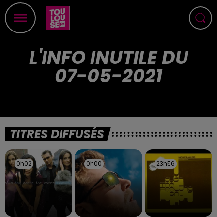
L'INFO INUTILE DU
07-05-2021
TITRES DIFFUSÉS
0h02
0h02
0h00
0h00
23h56
23h56