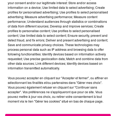
your consent and/or our legitimate interest: Store and/or access
information on a device; Use limited data to select advertising; Create
Cancer
Lion
Vierge
profiles for personalised advertising; Use profiles to select personalised
advertising; Measure advertising performance; Measure content
performance; Understand audiences through statistics or combinations
of data from different sources; Develop and improve services; Create
profiles to personalise content; Use profiles to select personalised
content; Use limited data to select content; Ensure security, prevent and
detect fraud, and fix errors; Deliver and present advertising and content;
Save and communicate privacy choices. These technologies may
process personal data such as IP address and browsing data to offer
following functionalities: Identify devices based on information actively
Balance
Scorpion
Sagittaire
requested; Use precise geolocation data; Match and combine data from
other data sources; Link different devices; Identify devices based on
information transmitted automatically.
Vous pouvez accepter en cliquant sur "Accepter et fermer", ou affiner en
sélectionnant les finalités et/ou partenaires dans "Gérer mes choix".
Vous pouvez également refuser en cliquant sur "Continuer sans
accepter". Vos préférences ne s'appliqueront que pour ce site. Vous
pouvez mettre à jour vos choix, ou retirer votre consentement à tout
moment via le lien "Gérer les cookies" situé en bas de chaque page.
Capricorne
Verseau
Poissons