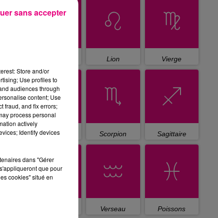
uer sans accepter
Cancer
Lion
Vierge
erest: Store and/or
tising; Use profiles to
tand audiences through
personalise content; Use
 fraud, and fix errors;
 may process personal
mation actively
vices; Identify devices
Balance
Scorpion
Sagittaire
rtenaires dans "Gérer
s'appliqueront que pour
les cookies" situé en
Capricorne
Verseau
Poissons