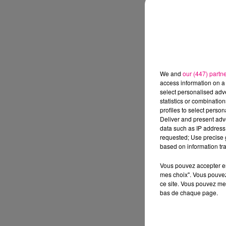
We and
our (447) partn
access information on a 
select personalised ad
statistics or combinatio
profiles to select person
Deliver and present adv
data such as IP address 
requested; Use precise g
based on information tra
Vous pouvez accepter en 
mes choix". Vous pouvez
ce site. Vous pouvez met
bas de chaque page.