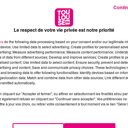
Contin
Le respect de votre vie privée est notre priorité
ers
do the following data processing based on your consent and/or our legitimate int
device; Use limited data to select advertising; Create profiles for personalised adver
vertising; Measure advertising performance; Measure content performance; Unders
ns of data from different sources; Develop and improve services; Create profiles to 
alised content; Use limited data to select content; Ensure security, prevent and detect
ertising and content; Save and communicate privacy choices. These technologies
and browsing data to offer following functionalities: Identify devices based on infor
eolocation data; Match and combine data from other data sources; Link different de
nsmitted automatically.
cliquant sur "Accepter et fermer", ou affiner en sélectionnant les finalités et/ou pa
 également refuser en cliquant sur "Continuer sans accepter". Vos préférences ne 
tre à jour vos choix, ou retirer votre consentement à tout moment via le lien "Gérer 