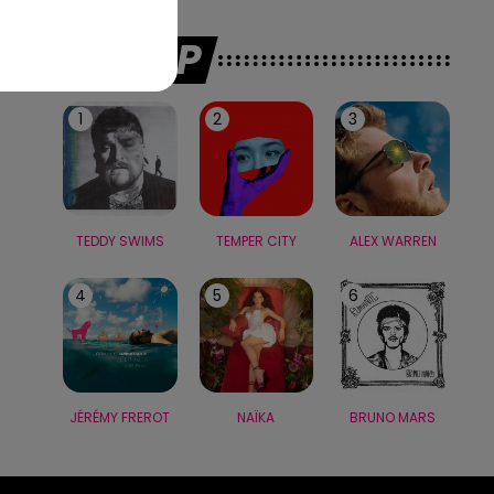
LE TOP
1
2
3
TEDDY SWIMS
TEMPER CITY
ALEX WARREN
4
5
6
JÉRÉMY FREROT
NAÏKA
BRUNO MARS