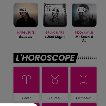
8h26
8h26
8h23
8h23
8h19
8h19
MARGUERITE
BRUNO MARS
TEDDY SWIMS
Bellevie
I Just Might
Mr Know It
All
L'HOROSCOPE
Bélier
Taureau
Gémeaux