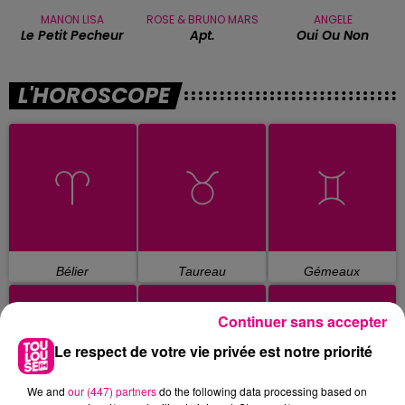
MANON LISA
ROSE & BRUNO MARS
ANGELE
Le Petit Pecheur
Apt.
Oui Ou Non
L'HOROSCOPE
Bélier
Taureau
Gémeaux
Continuer sans accepter
Le respect de votre vie privée est notre priorité
We and
our (447) partners
do the following data processing based on