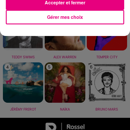
LE TOP
Accepter et fermer
1
2
3
Gérer mes choix
TEDDY SWIMS
ALEX WARREN
TEMPER CITY
4
5
6
JÉRÉMY FREROT
NAÏKA
BRUNO MARS