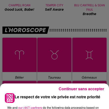
CHAPPELL ROAN
TEMPER CITY
BLU CANTRELL & SEAN
Good Luck, Babe!
Self Aware
PAUL
Breathe
L'HOROSCOPE
Bélier
Taureau
Gémeaux
Continuer sans accepter
Le respect de votre vie privée est notre priorité
We and
our (447) partners
do the following data processing based on