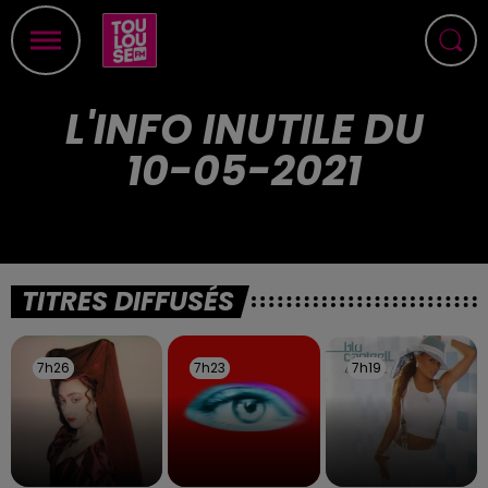
L'INFO INUTILE DU
10-05-2021
TITRES DIFFUSÉS
7h26
7h26
7h23
7h23
7h19
7h19