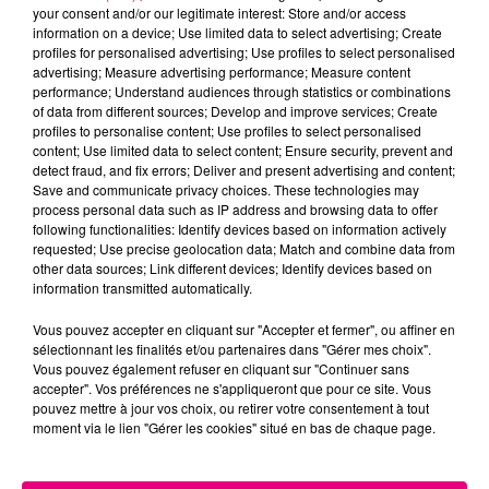
your consent and/or our legitimate interest: Store and/or access
information on a device; Use limited data to select advertising; Create
profiles for personalised advertising; Use profiles to select personalised
Cancer
Lion
Vierge
advertising; Measure advertising performance; Measure content
performance; Understand audiences through statistics or combinations
of data from different sources; Develop and improve services; Create
profiles to personalise content; Use profiles to select personalised
content; Use limited data to select content; Ensure security, prevent and
detect fraud, and fix errors; Deliver and present advertising and content;
Save and communicate privacy choices. These technologies may
process personal data such as IP address and browsing data to offer
following functionalities: Identify devices based on information actively
Balance
Scorpion
Sagittaire
requested; Use precise geolocation data; Match and combine data from
other data sources; Link different devices; Identify devices based on
information transmitted automatically.
Vous pouvez accepter en cliquant sur "Accepter et fermer", ou affiner en
sélectionnant les finalités et/ou partenaires dans "Gérer mes choix".
Vous pouvez également refuser en cliquant sur "Continuer sans
accepter". Vos préférences ne s'appliqueront que pour ce site. Vous
pouvez mettre à jour vos choix, ou retirer votre consentement à tout
moment via le lien "Gérer les cookies" situé en bas de chaque page.
Capricorne
Verseau
Poissons