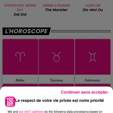
SHAKIRA FEAT. BURNA
EMINEM & RIHANNA
JULIEN LIEB
The Monster
Dis-Moi Ou
BOY
Dai Dai
L'HOROSCOPE
Bélier
Taureau
Gémeaux
Continuer sans accepter
Le respect de votre vie privée est notre priorité
We and
our (447) partners
do the following data processing based on