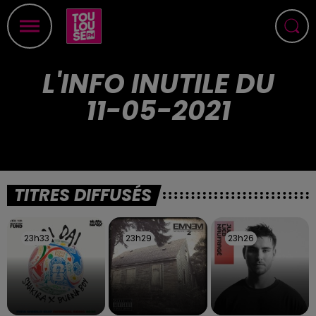
L'INFO INUTILE DU
11-05-2021
TITRES DIFFUSÉS
23h33
23h33
23h29
23h29
23h26
23h26