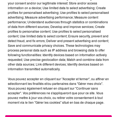
your consent and/or our legitimate interest: Store and/or access
information on a device; Use limited data to select advertising; Create
profiles for personalised advertising; Use profiles to select personalised
Cancer
Lion
Vierge
advertising; Measure advertising performance; Measure content
performance; Understand audiences through statistics or combinations
of data from different sources; Develop and improve services; Create
profiles to personalise content; Use profiles to select personalised
content; Use limited data to select content; Ensure security, prevent and
detect fraud, and fix errors; Deliver and present advertising and content;
Save and communicate privacy choices. These technologies may
process personal data such as IP address and browsing data to offer
following functionalities: Identify devices based on information actively
Balance
Scorpion
Sagittaire
requested; Use precise geolocation data; Match and combine data from
other data sources; Link different devices; Identify devices based on
information transmitted automatically.
Vous pouvez accepter en cliquant sur "Accepter et fermer", ou affiner en
sélectionnant les finalités et/ou partenaires dans "Gérer mes choix".
Vous pouvez également refuser en cliquant sur "Continuer sans
accepter". Vos préférences ne s'appliqueront que pour ce site. Vous
pouvez mettre à jour vos choix, ou retirer votre consentement à tout
moment via le lien "Gérer les cookies" situé en bas de chaque page.
Capricorne
Verseau
Poissons