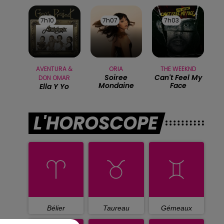
7h10
7h10
7h07
7h07
7h03
7h03
AVENTURA &
ORIA
THE WEEKND
Soiree
Can't Feel My
DON OMAR
Mondaine
Face
Ella Y Yo
L'HOROSCOPE
Bélier
Taureau
Gémeaux