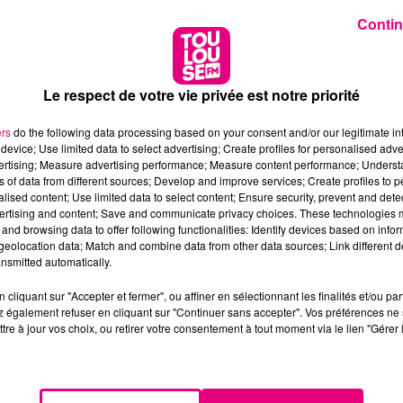
Contin
Le respect de votre vie privée est notre priorité
ers
do the following data processing based on your consent and/or our legitimate int
device; Use limited data to select advertising; Create profiles for personalised adver
vertising; Measure advertising performance; Measure content performance; Unders
ns of data from different sources; Develop and improve services; Create profiles to 
alised content; Use limited data to select content; Ensure security, prevent and detect
ertising and content; Save and communicate privacy choices. These technologies
and browsing data to offer following functionalities: Identify devices based on infor
eolocation data; Match and combine data from other data sources; Link different de
nsmitted automatically.
cliquant sur "Accepter et fermer", ou affiner en sélectionnant les finalités et/ou pa
 également refuser en cliquant sur "Continuer sans accepter". Vos préférences ne 
tre à jour vos choix, ou retirer votre consentement à tout moment via le lien "Gérer 