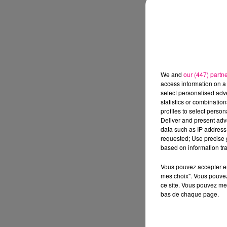
We and
our (447) partn
access information on a 
select personalised ad
statistics or combinatio
profiles to select person
Deliver and present adv
data such as IP address 
requested; Use precise g
based on information tra
Vous pouvez accepter en 
mes choix". Vous pouvez
ce site. Vous pouvez met
bas de chaque page.