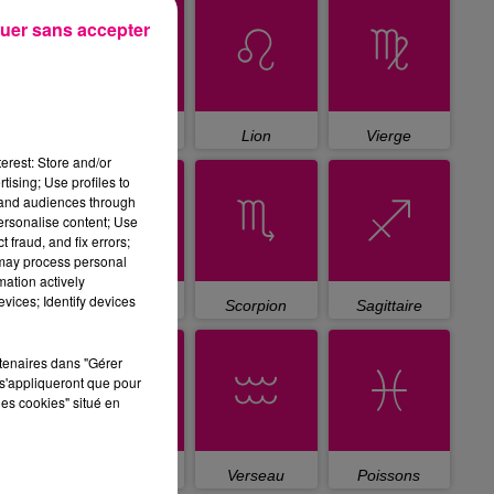
uer sans accepter
Cancer
Lion
Vierge
erest: Store and/or
tising; Use profiles to
tand audiences through
personalise content; Use
 fraud, and fix errors;
 may process personal
mation actively
vices; Identify devices
Balance
Scorpion
Sagittaire
rtenaires dans "Gérer
s'appliqueront que pour
les cookies" situé en
Capricorne
Verseau
Poissons