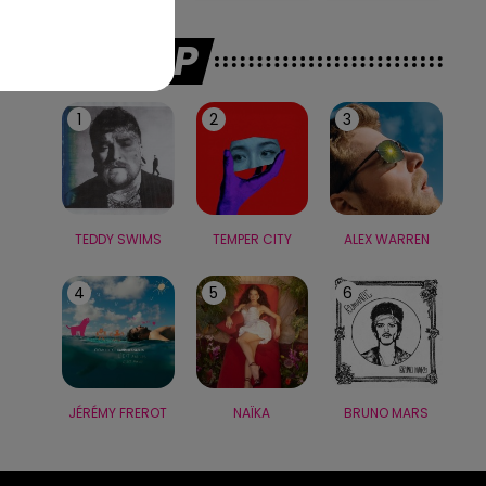
LE TOP
1
2
3
TEDDY SWIMS
TEMPER CITY
ALEX WARREN
4
5
6
JÉRÉMY FREROT
NAÏKA
BRUNO MARS