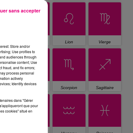
uer sans accepter
Cancer
Lion
Vierge
erest: Store and/or
tising; Use profiles to
tand audiences through
personalise content; Use
 fraud, and fix errors;
 may process personal
mation actively
vices; Identify devices
Balance
Scorpion
Sagittaire
rtenaires dans "Gérer
s'appliqueront que pour
les cookies" situé en