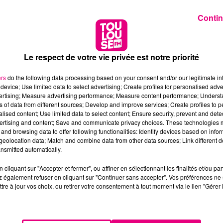
Contin
Le respect de votre vie privée est notre priorité
ers
do the following data processing based on your consent and/or our legitimate int
device; Use limited data to select advertising; Create profiles for personalised adver
vertising; Measure advertising performance; Measure content performance; Unders
ns of data from different sources; Develop and improve services; Create profiles to 
alised content; Use limited data to select content; Ensure security, prevent and detect
ertising and content; Save and communicate privacy choices. These technologies
and browsing data to offer following functionalities: Identify devices based on infor
eolocation data; Match and combine data from other data sources; Link different de
nsmitted automatically.
cliquant sur "Accepter et fermer", ou affiner en sélectionnant les finalités et/ou pa
 également refuser en cliquant sur "Continuer sans accepter". Vos préférences ne 
tre à jour vos choix, ou retirer votre consentement à tout moment via le lien "Gérer 