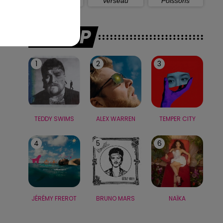
Capricorne
Verseau
Poissons
LE TOP
1
2
3
TEDDY SWIMS
ALEX WARREN
TEMPER CITY
4
5
6
JÉRÉMY FREROT
BRUNO MARS
NAÏKA