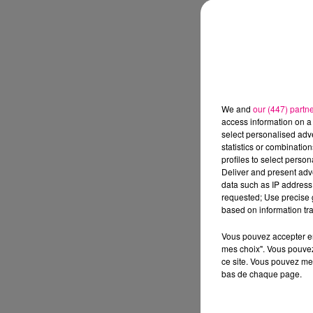
We and
our (447) partn
access information on a 
select personalised ad
statistics or combinatio
profiles to select person
Deliver and present adv
data such as IP address 
requested; Use precise g
based on information tra
Vous pouvez accepter en 
mes choix". Vous pouvez
ce site. Vous pouvez met
bas de chaque page.