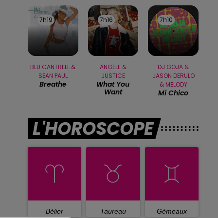
7h19
7h19
7h16
7h16
7h10
7h10
BLU CANTRELL &
ANGELE &
DJ GOJA &
SEAN PAUL
JUSTICE
JASON DERULO
Breathe
What You
& MELODY
Want
Mi Chico
L'HOROSCOPE
Bélier
Taureau
Gémeaux