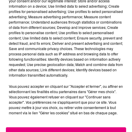
your consent and/or our legitimate interest: Store and/or access
information on a device; Use limited data to select advertising; Create
Cancer
Lion
Vierge
profiles for personalised advertising; Use profiles to select personalised
advertising; Measure advertising performance; Measure content
performance; Understand audiences through statistics or combinations
of data from different sources; Develop and improve services; Create
profiles to personalise content; Use profiles to select personalised
content; Use limited data to select content; Ensure security, prevent and
detect fraud, and fix errors; Deliver and present advertising and content;
Save and communicate privacy choices. These technologies may
process personal data such as IP address and browsing data to offer
following functionalities: Identify devices based on information actively
Balance
Scorpion
Sagittaire
requested; Use precise geolocation data; Match and combine data from
other data sources; Link different devices; Identify devices based on
information transmitted automatically.
Vous pouvez accepter en cliquant sur "Accepter et fermer", ou affiner en
sélectionnant les finalités et/ou partenaires dans "Gérer mes choix".
Vous pouvez également refuser en cliquant sur "Continuer sans
accepter". Vos préférences ne s'appliqueront que pour ce site. Vous
pouvez mettre à jour vos choix, ou retirer votre consentement à tout
moment via le lien "Gérer les cookies" situé en bas de chaque page.
Capricorne
Verseau
Poissons