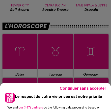
TEMPER CITY
CLARA LUCIANI
TAME IMPALA & JENNIE
Self Aware
Respire Encore
Dracula
L'HOROSCOPE
Bélier
Taureau
Gémeaux
Continuer sans accepter
Le respect de votre vie privée est notre priorité
We and
our (447) partners
do the following data processing based on