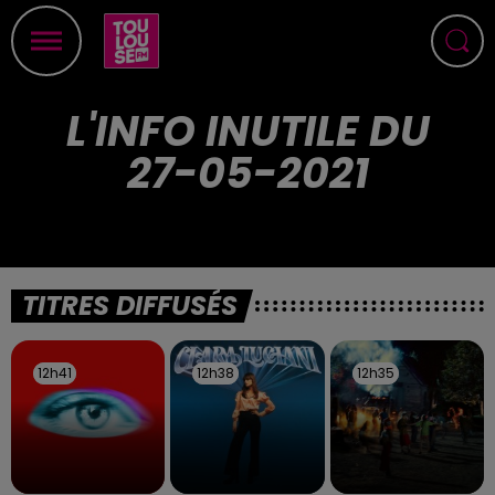
L'INFO INUTILE DU
27-05-2021
TITRES DIFFUSÉS
12h41
12h41
12h38
12h38
12h35
12h35