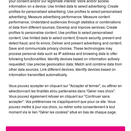
your consent and/or our legitimate interest: Store and/or access
information on a device; Use limited data to select advertising; Create
Cancer
Lion
Vierge
profiles for personalised advertising; Use profiles to select personalised
advertising; Measure advertising performance; Measure content
performance; Understand audiences through statistics or combinations
of data from different sources; Develop and improve services; Create
profiles to personalise content; Use profiles to select personalised
content; Use limited data to select content; Ensure security, prevent and
detect fraud, and fix errors; Deliver and present advertising and content;
Save and communicate privacy choices. These technologies may
process personal data such as IP address and browsing data to offer
following functionalities: Identify devices based on information actively
Balance
Scorpion
Sagittaire
requested; Use precise geolocation data; Match and combine data from
other data sources; Link different devices; Identify devices based on
information transmitted automatically.
Vous pouvez accepter en cliquant sur "Accepter et fermer", ou affiner en
sélectionnant les finalités et/ou partenaires dans "Gérer mes choix".
Vous pouvez également refuser en cliquant sur "Continuer sans
accepter". Vos préférences ne s'appliqueront que pour ce site. Vous
pouvez mettre à jour vos choix, ou retirer votre consentement à tout
moment via le lien "Gérer les cookies" situé en bas de chaque page.
Capricorne
Verseau
Poissons