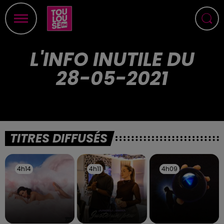
L'INFO INUTILE DU
28-05-2021
TITRES DIFFUSÉS
4h14
4h14
4h11
4h11
4h09
4h09