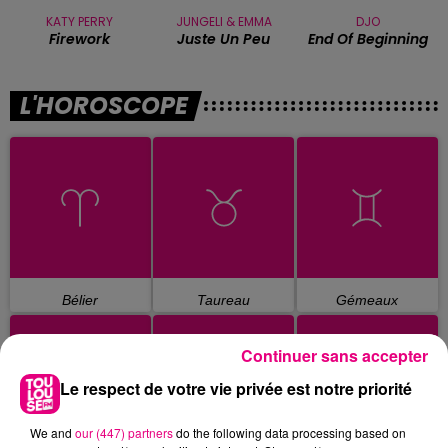
KATY PERRY
JUNGELI & EMMA
DJO
Firework
Juste Un Peu
End Of Beginning
L'HOROSCOPE
Bélier
Taureau
Gémeaux
Continuer sans accepter
Le respect de votre vie privée est notre priorité
We and
our (447) partners
do the following data processing based on