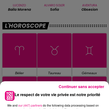
LUCENZO
ALVARO SOLER
AVENTURA
Baila Morena
Sofia
Obsesion
L'HOROSCOPE
Bélier
Taureau
Gémeaux
Continuer sans accepter
Le respect de votre vie privée est notre priorité
We and
our (447) partners
do the following data processing based on