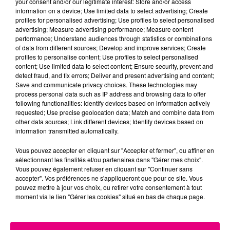
your consent and/or our legitimate interest: Store and/or access
information on a device; Use limited data to select advertising; Create
Cancer
Lion
Vierge
profiles for personalised advertising; Use profiles to select personalised
advertising; Measure advertising performance; Measure content
performance; Understand audiences through statistics or combinations
of data from different sources; Develop and improve services; Create
profiles to personalise content; Use profiles to select personalised
content; Use limited data to select content; Ensure security, prevent and
detect fraud, and fix errors; Deliver and present advertising and content;
Save and communicate privacy choices. These technologies may
process personal data such as IP address and browsing data to offer
following functionalities: Identify devices based on information actively
Balance
Scorpion
Sagittaire
requested; Use precise geolocation data; Match and combine data from
other data sources; Link different devices; Identify devices based on
information transmitted automatically.
Vous pouvez accepter en cliquant sur "Accepter et fermer", ou affiner en
sélectionnant les finalités et/ou partenaires dans "Gérer mes choix".
Vous pouvez également refuser en cliquant sur "Continuer sans
accepter". Vos préférences ne s'appliqueront que pour ce site. Vous
pouvez mettre à jour vos choix, ou retirer votre consentement à tout
moment via le lien "Gérer les cookies" situé en bas de chaque page.
Capricorne
Verseau
Poissons