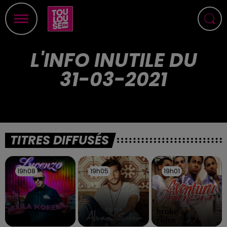
L'INFO INUTILE DU
31-03-2021
TITRES DIFFUSÉS
19h08
19h08
19h05
19h05
19h01
19h01