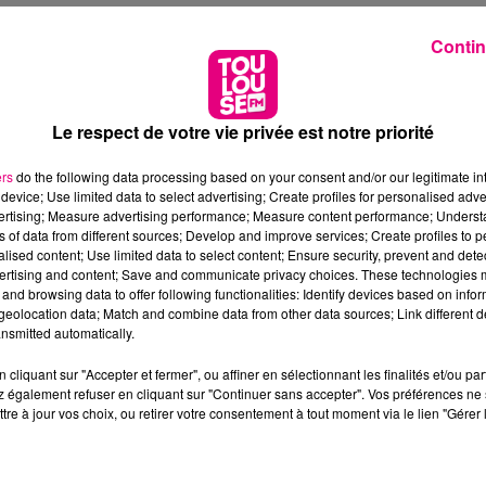
Contin
Le respect de votre vie privée est notre priorité
ers
do the following data processing based on your consent and/or our legitimate int
device; Use limited data to select advertising; Create profiles for personalised adver
vertising; Measure advertising performance; Measure content performance; Unders
ns of data from different sources; Develop and improve services; Create profiles to 
alised content; Use limited data to select content; Ensure security, prevent and detect
ertising and content; Save and communicate privacy choices. These technologies
and browsing data to offer following functionalities: Identify devices based on infor
eolocation data; Match and combine data from other data sources; Link different de
nsmitted automatically.
cliquant sur "Accepter et fermer", ou affiner en sélectionnant les finalités et/ou pa
 également refuser en cliquant sur "Continuer sans accepter". Vos préférences ne 
tre à jour vos choix, ou retirer votre consentement à tout moment via le lien "Gérer 