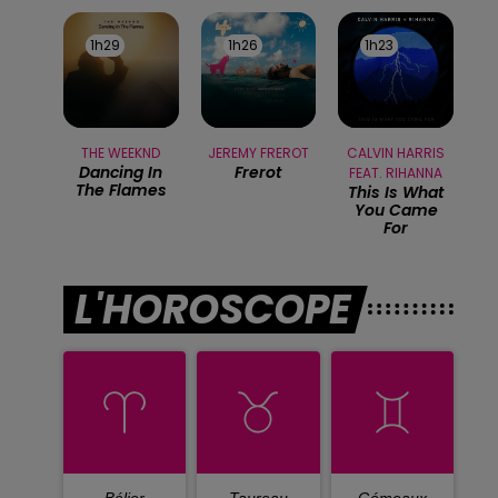
1h29
1h29
1h26
1h26
1h23
1h23
THE WEEKND
JEREMY FREROT
CALVIN HARRIS
Dancing In
Frerot
FEAT. RIHANNA
The Flames
This Is What
You Came
For
L'HOROSCOPE