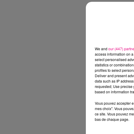
We and
our (447) partn
access information on a 
select personalised ad
statistics or combinatio
profiles to select person
Deliver and present adv
data such as IP address 
requested; Use precise g
based on information tra
Vous pouvez accepter en 
mes choix". Vous pouvez
ce site. Vous pouvez met
bas de chaque page.