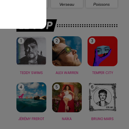
Capricorne
Verseau
Poissons
LE TOP
1
2
3
TEDDY SWIMS
ALEX WARREN
TEMPER CITY
4
5
6
JÉRÉMY FREROT
NAÏKA
BRUNO MARS