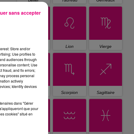
Bélier
Taureau
Gémeaux
uer sans accepter
Cancer
Lion
Vierge
erest: Store and/or
tising; Use profiles to
tand audiences through
personalise content; Use
 fraud, and fix errors;
 may process personal
mation actively
vices; Identify devices
Balance
Scorpion
Sagittaire
rtenaires dans "Gérer
s'appliqueront que pour
les cookies" situé en