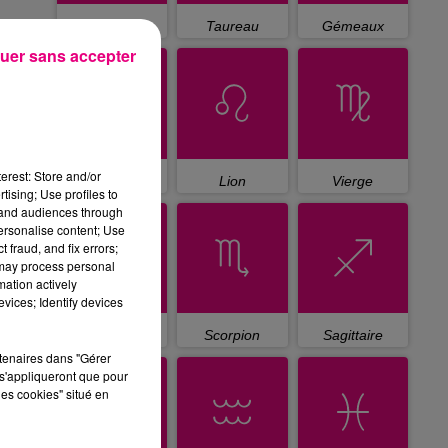
Bélier
Taureau
Gémeaux
uer sans accepter
erest: Store and/or
Cancer
Lion
Vierge
tising; Use profiles to
tand audiences through
personalise content; Use
 fraud, and fix errors;
 may process personal
mation actively
vices; Identify devices
Balance
Scorpion
Sagittaire
rtenaires dans "Gérer
s'appliqueront que pour
les cookies" situé en