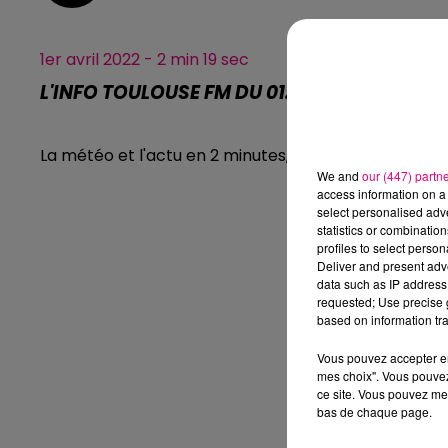
1er avril 2022 - 2 min 19 sec
L'INFO TOULOUSE FM DU 01.04.2022 À 07H01
La météo et l'actu en 2 minutes, l'info Toulouse FM.
We and
our (447) partn
access information on a 
select personalised ad
statistics or combinatio
profiles to select person
Deliver and present adv
data such as IP address 
requested; Use precise g
based on information tra
Vous pouvez accepter en 
mes choix". Vous pouvez
ce site. Vous pouvez met
bas de chaque page.