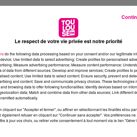
Contin
Le respect de votre vie privée est notre priorité
ers
do the following data processing based on your consent and/or our legitimate int
device; Use limited data to select advertising; Create profiles for personalised adver
vertising; Measure advertising performance; Measure content performance; Unders
ns of data from different sources; Develop and improve services; Create profiles to 
alised content; Use limited data to select content; Ensure security, prevent and detect
ertising and content; Save and communicate privacy choices. These technologies
and browsing data to offer following functionalities: Identify devices based on infor
eolocation data; Match and combine data from other data sources; Link different de
nsmitted automatically.
cliquant sur "Accepter et fermer", ou affiner en sélectionnant les finalités et/ou pa
 également refuser en cliquant sur "Continuer sans accepter". Vos préférences ne 
tre à jour vos choix, ou retirer votre consentement à tout moment via le lien "Gérer 