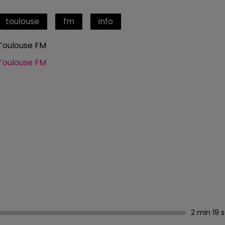
toulouse
fm
info
Toulouse FM
Toulouse FM
2 min 19 