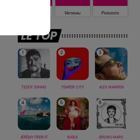
Capricorne
Verseau
Poissons
LE TOP
1
2
3
TEDDY SWIMS
TEMPER CITY
ALEX WARREN
4
5
6
JÉRÉMY FREROT
NAÏKA
BRUNO MARS