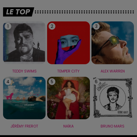
LE TOP
1
2
3
TEDDY SWIMS
TEMPER CITY
ALEX WARREN
4
5
6
JÉRÉMY FREROT
NAÏKA
BRUNO MARS