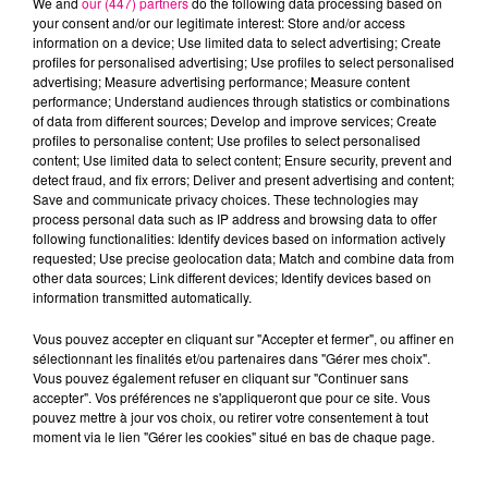
We and
our (447) partners
do the following data processing based on
your consent and/or our legitimate interest: Store and/or access
information on a device; Use limited data to select advertising; Create
profiles for personalised advertising; Use profiles to select personalised
TAIO CRUZ
ADELE CASTILLON
SIENNA SPIRO
Dynamite
Ete Avec Toi
Die On This Hill
advertising; Measure advertising performance; Measure content
performance; Understand audiences through statistics or combinations
of data from different sources; Develop and improve services; Create
profiles to personalise content; Use profiles to select personalised
L'HOROSCOPE
content; Use limited data to select content; Ensure security, prevent and
detect fraud, and fix errors; Deliver and present advertising and content;
Save and communicate privacy choices. These technologies may
process personal data such as IP address and browsing data to offer
following functionalities: Identify devices based on information actively
requested; Use precise geolocation data; Match and combine data from
other data sources; Link different devices; Identify devices based on
information transmitted automatically.
Vous pouvez accepter en cliquant sur "Accepter et fermer", ou affiner en
sélectionnant les finalités et/ou partenaires dans "Gérer mes choix".
Bélier
Taureau
Gémeaux
Vous pouvez également refuser en cliquant sur "Continuer sans
accepter". Vos préférences ne s'appliqueront que pour ce site. Vous
pouvez mettre à jour vos choix, ou retirer votre consentement à tout
moment via le lien "Gérer les cookies" situé en bas de chaque page.