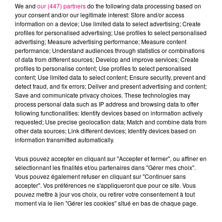
We and
our (447) partners
do the following data processing based on
your consent and/or our legitimate interest: Store and/or access
information on a device; Use limited data to select advertising; Create
NAÏKA
THERAPIE TAXI
OFENBACH &
profiles for personalised advertising; Use profiles to select personalised
One Track Mind
Candide Crush
STARSAILOR
advertising; Measure advertising performance; Measure content
Four To The Floor
performance; Understand audiences through statistics or combinations
of data from different sources; Develop and improve services; Create
profiles to personalise content; Use profiles to select personalised
L'HOROSCOPE
content; Use limited data to select content; Ensure security, prevent and
detect fraud, and fix errors; Deliver and present advertising and content;
Save and communicate privacy choices. These technologies may
process personal data such as IP address and browsing data to offer
following functionalities: Identify devices based on information actively
requested; Use precise geolocation data; Match and combine data from
other data sources; Link different devices; Identify devices based on
information transmitted automatically.
Vous pouvez accepter en cliquant sur "Accepter et fermer", ou affiner en
sélectionnant les finalités et/ou partenaires dans "Gérer mes choix".
Bélier
Taureau
Gémeaux
Vous pouvez également refuser en cliquant sur "Continuer sans
accepter". Vos préférences ne s'appliqueront que pour ce site. Vous
pouvez mettre à jour vos choix, ou retirer votre consentement à tout
moment via le lien "Gérer les cookies" situé en bas de chaque page.