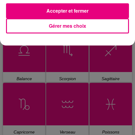
Accepter et fermer
Gérer mes choix
Cancer
Lion
Vierge
Balance
Scorpion
Sagittaire
Capricorne
Verseau
Poissons