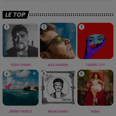
LE TOP
1
2
3
TEDDY SWIMS
ALEX WARREN
TEMPER CITY
4
5
6
JÉRÉMY FREROT
BRUNO MARS
NAÏKA