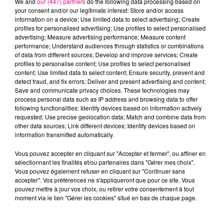
We and
our (447) partners
do the following data processing based on
your consent and/or our legitimate interest: Store and/or access
information on a device; Use limited data to select advertising; Create
profiles for personalised advertising; Use profiles to select personalised
KATSEYE
BIGFLO & OLI
TEDDY SWIMS
Animal
Ici C'est Toulouse
Mr Know It All
advertising; Measure advertising performance; Measure content
performance; Understand audiences through statistics or combinations
of data from different sources; Develop and improve services; Create
profiles to personalise content; Use profiles to select personalised
L'HOROSCOPE
content; Use limited data to select content; Ensure security, prevent and
detect fraud, and fix errors; Deliver and present advertising and content;
Save and communicate privacy choices. These technologies may
process personal data such as IP address and browsing data to offer
following functionalities: Identify devices based on information actively
requested; Use precise geolocation data; Match and combine data from
other data sources; Link different devices; Identify devices based on
information transmitted automatically.
Vous pouvez accepter en cliquant sur "Accepter et fermer", ou affiner en
sélectionnant les finalités et/ou partenaires dans "Gérer mes choix".
Bélier
Taureau
Gémeaux
Vous pouvez également refuser en cliquant sur "Continuer sans
accepter". Vos préférences ne s'appliqueront que pour ce site. Vous
pouvez mettre à jour vos choix, ou retirer votre consentement à tout
moment via le lien "Gérer les cookies" situé en bas de chaque page.