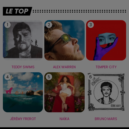
LE TOP
1
2
3
TEDDY SWIMS
ALEX WARREN
TEMPER CITY
4
5
6
JÉRÉMY FREROT
NAÏKA
BRUNO MARS