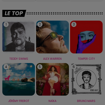
LE TOP
1
2
3
TEDDY SWIMS
ALEX WARREN
TEMPER CITY
4
5
6
JÉRÉMY FREROT
NAÏKA
BRUNO MARS