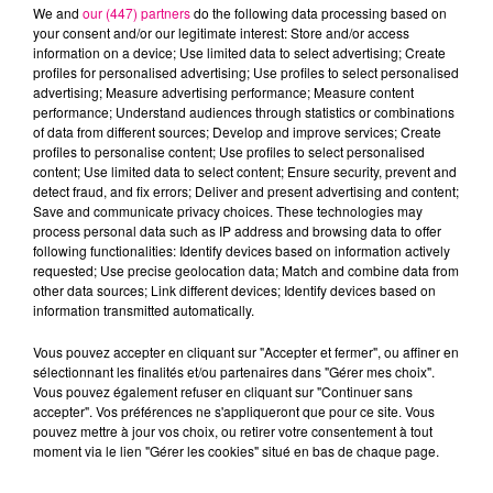
We and
our (447) partners
do the following data processing based on
your consent and/or our legitimate interest: Store and/or access
information on a device; Use limited data to select advertising; Create
ROSE & BRUNO MARS
ANGELE
OFENBACH &
profiles for personalised advertising; Use profiles to select personalised
Apt.
Oui Ou Non
STARSAILOR
advertising; Measure advertising performance; Measure content
Four To The Floor
performance; Understand audiences through statistics or combinations
of data from different sources; Develop and improve services; Create
profiles to personalise content; Use profiles to select personalised
L'HOROSCOPE
content; Use limited data to select content; Ensure security, prevent and
detect fraud, and fix errors; Deliver and present advertising and content;
Save and communicate privacy choices. These technologies may
process personal data such as IP address and browsing data to offer
following functionalities: Identify devices based on information actively
requested; Use precise geolocation data; Match and combine data from
other data sources; Link different devices; Identify devices based on
information transmitted automatically.
Vous pouvez accepter en cliquant sur "Accepter et fermer", ou affiner en
sélectionnant les finalités et/ou partenaires dans "Gérer mes choix".
Bélier
Taureau
Gémeaux
Vous pouvez également refuser en cliquant sur "Continuer sans
accepter". Vos préférences ne s'appliqueront que pour ce site. Vous
pouvez mettre à jour vos choix, ou retirer votre consentement à tout
moment via le lien "Gérer les cookies" situé en bas de chaque page.