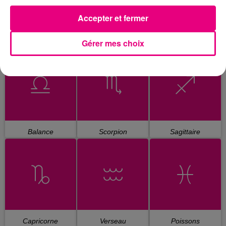
Accepter et fermer
Gérer mes choix
Cancer
Lion
Vierge
Balance
Scorpion
Sagittaire
Capricorne
Verseau
Poissons