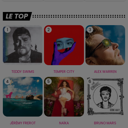
LE TOP
1
2
3
TEDDY SWIMS
TEMPER CITY
ALEX WARREN
4
5
6
JÉRÉMY FREROT
NAÏKA
BRUNO MARS