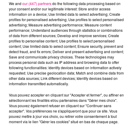
We and
our (447) partners
do the following data processing based on
your consent and/or our legitimate interest: Store and/or access
information on a device; Use limited data to select advertising; Create
DOJA CAT
JENNIFER LOPEZ &
COLDPLAY
profiles for personalised advertising; Use profiles to select personalised
Say So
A Sky Full Of Stars
DAVID GUETTA
advertising; Measure advertising performance; Measure content
Save Me Tonight
performance; Understand audiences through statistics or combinations
of data from different sources; Develop and improve services; Create
profiles to personalise content; Use profiles to select personalised
L'HOROSCOPE
content; Use limited data to select content; Ensure security, prevent and
detect fraud, and fix errors; Deliver and present advertising and content;
Save and communicate privacy choices. These technologies may
process personal data such as IP address and browsing data to offer
following functionalities: Identify devices based on information actively
requested; Use precise geolocation data; Match and combine data from
other data sources; Link different devices; Identify devices based on
information transmitted automatically.
Vous pouvez accepter en cliquant sur "Accepter et fermer", ou affiner en
sélectionnant les finalités et/ou partenaires dans "Gérer mes choix".
Bélier
Taureau
Gémeaux
Vous pouvez également refuser en cliquant sur "Continuer sans
accepter". Vos préférences ne s'appliqueront que pour ce site. Vous
pouvez mettre à jour vos choix, ou retirer votre consentement à tout
moment via le lien "Gérer les cookies" situé en bas de chaque page.