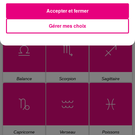
Accepter et fermer
Gérer mes choix
Cancer
Lion
Vierge
Balance
Scorpion
Sagittaire
Capricorne
Verseau
Poissons