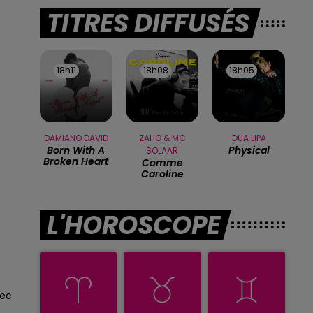
TITRES DIFFUSÉS
18h11
18h11
18h08
18h08
18h05
18h05
DAMIANO DAVID
ZAHO & MC
DUA LIPA
Born With A
Physical
SOLAAR
Broken Heart
Comme
Caroline
L'HOROSCOPE
sec