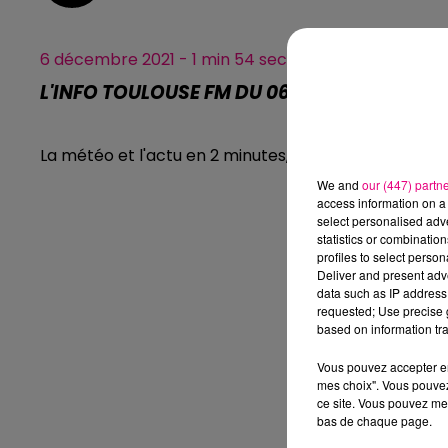
6 décembre 2021 - 1 min 54 sec
L'INFO TOULOUSE FM DU 06.12.2021 À 11H00
La météo et l'actu en 2 minutes, l'info Toulouse FM.
We and
our (447) partn
access information on a 
select personalised ad
statistics or combinatio
profiles to select person
Deliver and present adv
data such as IP address 
requested; Use precise g
based on information tra
Vous pouvez accepter en 
mes choix". Vous pouvez
ce site. Vous pouvez met
bas de chaque page.