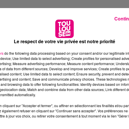
Contin
Le respect de votre vie privée est notre priorité
ers
do the following data processing based on your consent and/or our legitimate int
device; Use limited data to select advertising; Create profiles for personalised adver
vertising; Measure advertising performance; Measure content performance; Unders
ns of data from different sources; Develop and improve services; Create profiles to 
alised content; Use limited data to select content; Ensure security, prevent and detect
ertising and content; Save and communicate privacy choices. These technologies
and browsing data to offer following functionalities: Identify devices based on infor
eolocation data; Match and combine data from other data sources; Link different de
nsmitted automatically.
cliquant sur "Accepter et fermer", ou affiner en sélectionnant les finalités et/ou pa
 également refuser en cliquant sur "Continuer sans accepter". Vos préférences ne 
tre à jour vos choix, ou retirer votre consentement à tout moment via le lien "Gérer 