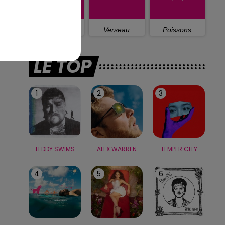
Capricorne
Verseau
Poissons
LE TOP
1
2
3
TEDDY SWIMS
ALEX WARREN
TEMPER CITY
4
5
6