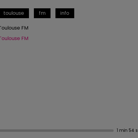
toulouse
fm
info
Toulouse FM
Toulouse FM
1 min 54 