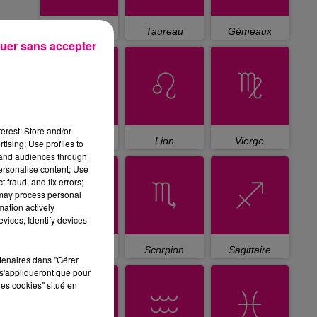
Bélier
Taureau
Gémeaux
uer sans accepter
erest: Store and/or
Cancer
Lion
Vierge
tising; Use profiles to
tand audiences through
personalise content; Use
 fraud, and fix errors;
 may process personal
mation actively
vices; Identify devices
Balance
Scorpion
Sagittaire
rtenaires dans "Gérer
s'appliqueront que pour
les cookies" situé en