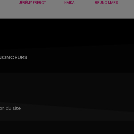
JÉRÉMY FREROT
NAÏKA
BRUNO MARS
NONCEURS
an du site