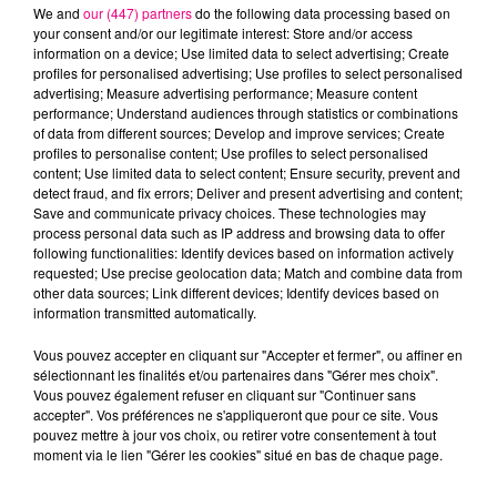
We and
our (447) partners
do the following data processing based on
your consent and/or our legitimate interest: Store and/or access
information on a device; Use limited data to select advertising; Create
SHAKIRA FEAT. BURNA
JAIN
ALEX WARREN
profiles for personalised advertising; Use profiles to select personalised
Come
Passenger
BOY
advertising; Measure advertising performance; Measure content
Dai Dai
performance; Understand audiences through statistics or combinations
of data from different sources; Develop and improve services; Create
profiles to personalise content; Use profiles to select personalised
L'HOROSCOPE
content; Use limited data to select content; Ensure security, prevent and
detect fraud, and fix errors; Deliver and present advertising and content;
Save and communicate privacy choices. These technologies may
process personal data such as IP address and browsing data to offer
following functionalities: Identify devices based on information actively
requested; Use precise geolocation data; Match and combine data from
other data sources; Link different devices; Identify devices based on
information transmitted automatically.
Vous pouvez accepter en cliquant sur "Accepter et fermer", ou affiner en
sélectionnant les finalités et/ou partenaires dans "Gérer mes choix".
Bélier
Taureau
Gémeaux
Vous pouvez également refuser en cliquant sur "Continuer sans
accepter". Vos préférences ne s'appliqueront que pour ce site. Vous
pouvez mettre à jour vos choix, ou retirer votre consentement à tout
moment via le lien "Gérer les cookies" situé en bas de chaque page.