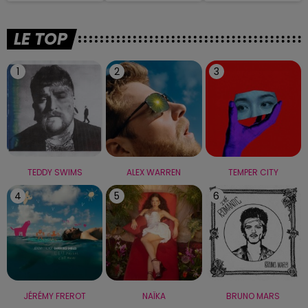
LE TOP
1
2
3
TEDDY SWIMS
ALEX WARREN
TEMPER CITY
4
5
6
JÉRÉMY FREROT
NAÏKA
BRUNO MARS