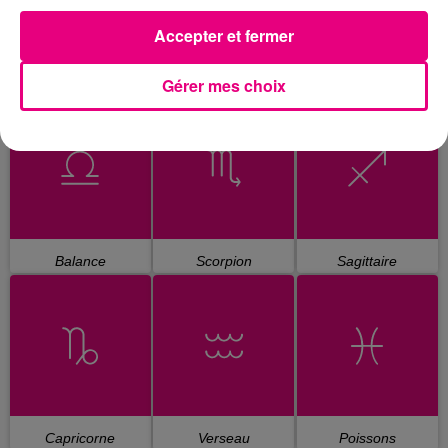
Accepter et fermer
Gérer mes choix
Cancer
Lion
Vierge
Balance
Scorpion
Sagittaire
Capricorne
Verseau
Poissons