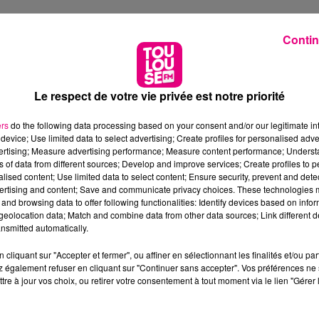
Contin
Le respect de votre vie privée est notre priorité
ers
do the following data processing based on your consent and/or our legitimate int
device; Use limited data to select advertising; Create profiles for personalised adver
vertising; Measure advertising performance; Measure content performance; Unders
ns of data from different sources; Develop and improve services; Create profiles to 
alised content; Use limited data to select content; Ensure security, prevent and detect
ertising and content; Save and communicate privacy choices. These technologies
and browsing data to offer following functionalities: Identify devices based on infor
eolocation data; Match and combine data from other data sources; Link different de
nsmitted automatically.
cliquant sur "Accepter et fermer", ou affiner en sélectionnant les finalités et/ou pa
 également refuser en cliquant sur "Continuer sans accepter". Vos préférences ne 
tre à jour vos choix, ou retirer votre consentement à tout moment via le lien "Gérer 