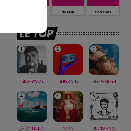
Capricorne
Verseau
Poissons
LE TOP
1
2
3
TEDDY SWIMS
TEMPER CITY
ALEX WARREN
4
5
6
JÉRÉMY FREROT
NAÏKA
BRUNO MARS