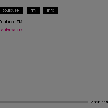
toulouse
fm
info
Toulouse FM
Toulouse FM
2 min 22 