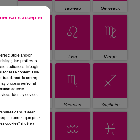
Bélier
Taureau
Gémeaux
uer sans accepter
erest: Store and/or
Cancer
Lion
Vierge
tising; Use profiles to
tand audiences through
personalise content; Use
 fraud, and fix errors;
 may process personal
mation actively
vices; Identify devices
Balance
Scorpion
Sagittaire
rtenaires dans "Gérer
s'appliqueront que pour
les cookies" situé en