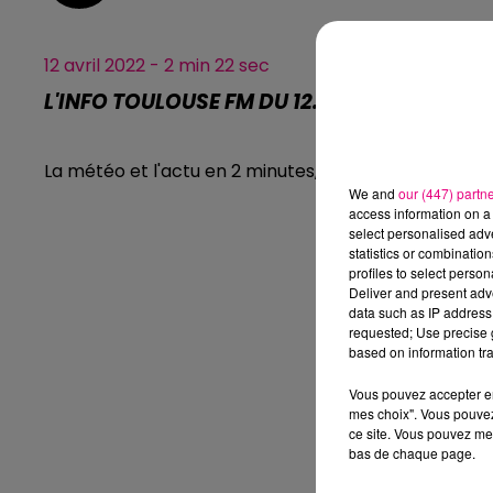
12 avril 2022 - 2 min 22 sec
L'INFO TOULOUSE FM DU 12.04.2022 À 07H01
La météo et l'actu en 2 minutes, l'info Toulouse FM.
We and
our (447) partn
access information on a 
select personalised ad
statistics or combinatio
profiles to select person
Deliver and present adv
data such as IP address 
requested; Use precise g
based on information tra
Vous pouvez accepter en 
mes choix". Vous pouvez
ce site. Vous pouvez met
bas de chaque page.