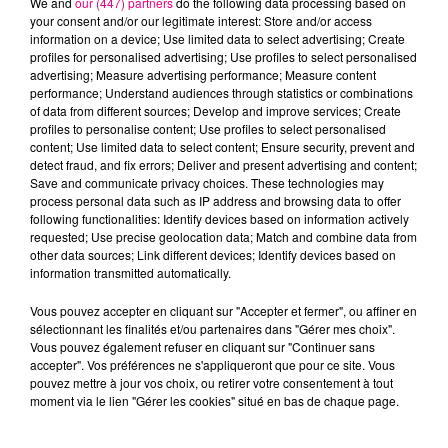
We and
our (447) partners
do the following data processing based on
your consent and/or our legitimate interest: Store and/or access
information on a device; Use limited data to select advertising; Create
profiles for personalised advertising; Use profiles to select personalised
BIGFLO & OLI
THE WEEKND
NAÏKA
Picasso
In Your Eyes
One Track Mind
advertising; Measure advertising performance; Measure content
performance; Understand audiences through statistics or combinations
of data from different sources; Develop and improve services; Create
profiles to personalise content; Use profiles to select personalised
L'HOROSCOPE
content; Use limited data to select content; Ensure security, prevent and
detect fraud, and fix errors; Deliver and present advertising and content;
Save and communicate privacy choices. These technologies may
process personal data such as IP address and browsing data to offer
following functionalities: Identify devices based on information actively
requested; Use precise geolocation data; Match and combine data from
other data sources; Link different devices; Identify devices based on
information transmitted automatically.
Vous pouvez accepter en cliquant sur "Accepter et fermer", ou affiner en
sélectionnant les finalités et/ou partenaires dans "Gérer mes choix".
Bélier
Taureau
Gémeaux
Vous pouvez également refuser en cliquant sur "Continuer sans
accepter". Vos préférences ne s'appliqueront que pour ce site. Vous
pouvez mettre à jour vos choix, ou retirer votre consentement à tout
moment via le lien "Gérer les cookies" situé en bas de chaque page.