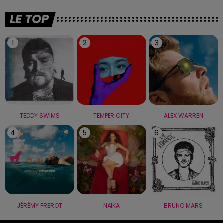
LE TOP
1
2
3
TEDDY SWIMS
TEMPER CITY
ALEX WARREN
4
5
6
JÉRÉMY FREROT
NAÏKA
BRUNO MARS