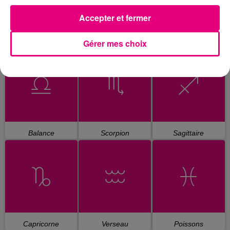
Accepter et fermer
Gérer mes choix
Cancer
Lion
Vierge
Balance
Scorpion
Sagittaire
Capricorne
Verseau
Poissons