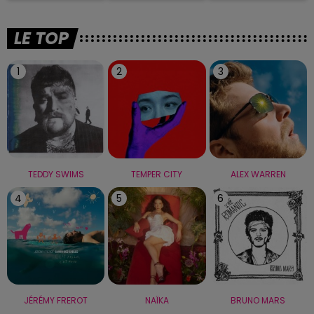
LE TOP
1
2
3
TEDDY SWIMS
TEMPER CITY
ALEX WARREN
4
5
6
JÉRÉMY FREROT
NAÏKA
BRUNO MARS