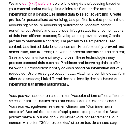
We and
our (447) partners
do the following data processing based on
your consent and/or our legitimate interest: Store and/or access
information on a device; Use limited data to select advertising; Create
AMEL BENT & HATIK
TAYLOR SWIFT
ROSALIA
profiles for personalised advertising; Use profiles to select personalised
1,2,3
I Knew It, I Knew
Despecha
advertising; Measure advertising performance; Measure content
You
performance; Understand audiences through statistics or combinations
of data from different sources; Develop and improve services; Create
profiles to personalise content; Use profiles to select personalised
L'HOROSCOPE
content; Use limited data to select content; Ensure security, prevent and
detect fraud, and fix errors; Deliver and present advertising and content;
Save and communicate privacy choices. These technologies may
process personal data such as IP address and browsing data to offer
following functionalities: Identify devices based on information actively
requested; Use precise geolocation data; Match and combine data from
other data sources; Link different devices; Identify devices based on
information transmitted automatically.
Vous pouvez accepter en cliquant sur "Accepter et fermer", ou affiner en
sélectionnant les finalités et/ou partenaires dans "Gérer mes choix".
Bélier
Taureau
Gémeaux
Vous pouvez également refuser en cliquant sur "Continuer sans
accepter". Vos préférences ne s'appliqueront que pour ce site. Vous
pouvez mettre à jour vos choix, ou retirer votre consentement à tout
moment via le lien "Gérer les cookies" situé en bas de chaque page.