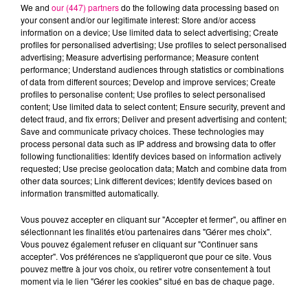
We and
our (447) partners
do the following data processing based on
your consent and/or our legitimate interest: Store and/or access
information on a device; Use limited data to select advertising; Create
DUA LIPA
MARGUERITE
JENNIFER LOPEZ
profiles for personalised advertising; Use profiles to select personalised
Don't Start Now
Bellevie
Jenny From The
advertising; Measure advertising performance; Measure content
Block
performance; Understand audiences through statistics or combinations
of data from different sources; Develop and improve services; Create
profiles to personalise content; Use profiles to select personalised
L'HOROSCOPE
content; Use limited data to select content; Ensure security, prevent and
detect fraud, and fix errors; Deliver and present advertising and content;
Save and communicate privacy choices. These technologies may
process personal data such as IP address and browsing data to offer
following functionalities: Identify devices based on information actively
requested; Use precise geolocation data; Match and combine data from
other data sources; Link different devices; Identify devices based on
information transmitted automatically.
Vous pouvez accepter en cliquant sur "Accepter et fermer", ou affiner en
sélectionnant les finalités et/ou partenaires dans "Gérer mes choix".
Bélier
Taureau
Gémeaux
Vous pouvez également refuser en cliquant sur "Continuer sans
accepter". Vos préférences ne s'appliqueront que pour ce site. Vous
pouvez mettre à jour vos choix, ou retirer votre consentement à tout
moment via le lien "Gérer les cookies" situé en bas de chaque page.