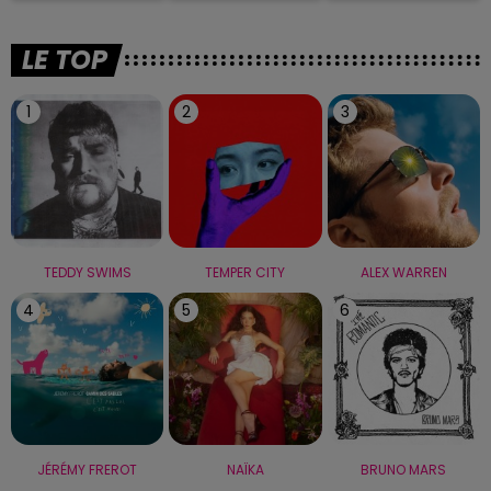
LE TOP
1
2
3
TEDDY SWIMS
TEMPER CITY
ALEX WARREN
4
5
6
JÉRÉMY FREROT
NAÏKA
BRUNO MARS