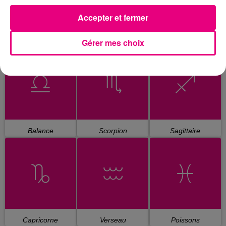
Accepter et fermer
Gérer mes choix
Cancer
Lion
Vierge
Balance
Scorpion
Sagittaire
Capricorne
Verseau
Poissons