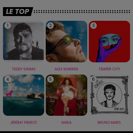
LE TOP
1
2
3
TEDDY SWIMS
ALEX WARREN
TEMPER CITY
4
5
6
JÉRÉMY FREROT
NAÏKA
BRUNO MARS