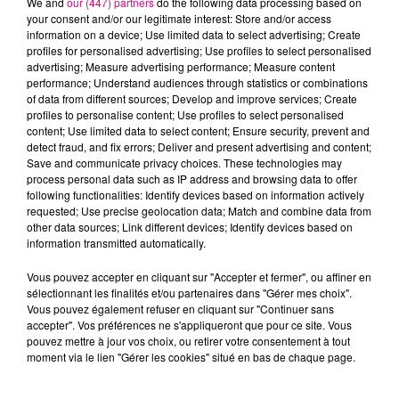
We and
our (447) partners
do the following data processing based on
your consent and/or our legitimate interest: Store and/or access
information on a device; Use limited data to select advertising; Create
profiles for personalised advertising; Use profiles to select personalised
GIMS
TAYLOR SWIFT
ALICIA KEYS
Soleil
Elizabeth Taylor
Fallin'
advertising; Measure advertising performance; Measure content
performance; Understand audiences through statistics or combinations
of data from different sources; Develop and improve services; Create
profiles to personalise content; Use profiles to select personalised
L'HOROSCOPE
content; Use limited data to select content; Ensure security, prevent and
detect fraud, and fix errors; Deliver and present advertising and content;
Save and communicate privacy choices. These technologies may
process personal data such as IP address and browsing data to offer
following functionalities: Identify devices based on information actively
requested; Use precise geolocation data; Match and combine data from
other data sources; Link different devices; Identify devices based on
information transmitted automatically.
Vous pouvez accepter en cliquant sur "Accepter et fermer", ou affiner en
sélectionnant les finalités et/ou partenaires dans "Gérer mes choix".
Bélier
Taureau
Gémeaux
Vous pouvez également refuser en cliquant sur "Continuer sans
accepter". Vos préférences ne s'appliqueront que pour ce site. Vous
pouvez mettre à jour vos choix, ou retirer votre consentement à tout
moment via le lien "Gérer les cookies" situé en bas de chaque page.