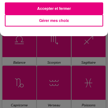
Accepter et fermer
Gérer mes choix
Cancer
Lion
Vierge
Balance
Scorpion
Sagittaire
Capricorne
Verseau
Poissons