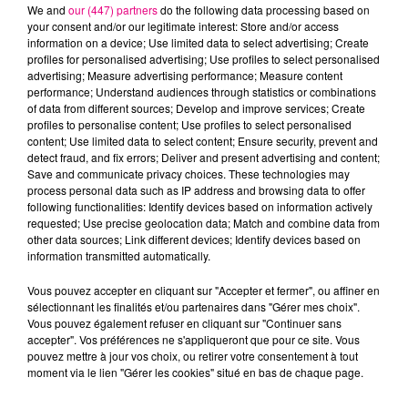
We and
our (447) partners
do the following data processing based on
your consent and/or our legitimate interest: Store and/or access
information on a device; Use limited data to select advertising; Create
DADDY YANKEE
HUGEL & SOLTO
RAYE
profiles for personalised advertising; Use profiles to select personalised
Lo Que Pasó, Pasó
Jamaican
Where Is My
advertising; Measure advertising performance; Measure content
Husband!
performance; Understand audiences through statistics or combinations
of data from different sources; Develop and improve services; Create
profiles to personalise content; Use profiles to select personalised
L'HOROSCOPE
content; Use limited data to select content; Ensure security, prevent and
detect fraud, and fix errors; Deliver and present advertising and content;
Save and communicate privacy choices. These technologies may
process personal data such as IP address and browsing data to offer
following functionalities: Identify devices based on information actively
requested; Use precise geolocation data; Match and combine data from
other data sources; Link different devices; Identify devices based on
information transmitted automatically.
Vous pouvez accepter en cliquant sur "Accepter et fermer", ou affiner en
sélectionnant les finalités et/ou partenaires dans "Gérer mes choix".
Bélier
Taureau
Gémeaux
Vous pouvez également refuser en cliquant sur "Continuer sans
accepter". Vos préférences ne s'appliqueront que pour ce site. Vous
pouvez mettre à jour vos choix, ou retirer votre consentement à tout
moment via le lien "Gérer les cookies" situé en bas de chaque page.