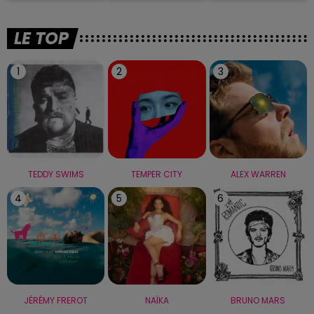
LE TOP
1
2
3
TEDDY SWIMS
TEMPER CITY
ALEX WARREN
4
5
6
JÉRÉMY FREROT
NAÏKA
BRUNO MARS